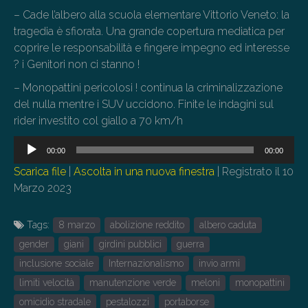
– Cade l’albero alla scuola elementare Vittorio Veneto: la
tragedia è sfiorata. Una grande copertura mediatica per
coprire le responsabilità e fingere impegno ed interesse
? i Genitori non ci stanno !
– Monopattini pericolosi ! continua la criminalizzazione
del nulla mentre i SUV uccidono. Finite le indagini sul
rider investito col giallo a 70 km/h
Audio
00:00
00:00
Player
Scarica file
|
Ascolta in una nuova finestra
|
Registrato il 10
Marzo 2023
Tags:
8 marzo
abolizione reddito
albero caduta
gender
giani
girdini pubblici
guerra
inclusione sociale
Internazionalismo
invio armi
limiti velocità
manutenzione verde
meloni
monopattini
omicidio stradale
pestalozzi
portaborse