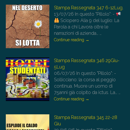
Stampa Rassegnata 347 6-12Lug.
13/07/26
In questo "Pillolo": -
Sciopero Alia 9 del luglio: La
Parola a chi Lavora oltre le
narrazioni di azienda…
…
Continue reading
→
Stampa Rassegnata 346 29Giu-
5Lug
06/07/26
In questo "Pillolo": -
Sollicciano: la corsa al peggio
continua. Muore un uomo di
75anni già colpito da ictus. La…
…
Continue reading
→
Stampa Rassegnata 345 22-28
Giu