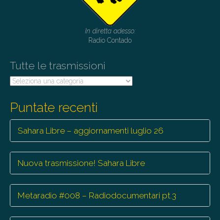
a
t
i
In diretta adesso:
Radio Contado
o
n
Tutte le trasmissioni
Tutte
le
trasmissioni
Puntate recenti
Sahara Libre – aggiornamenti luglio 26
Nuova trasmissione! Sahara Libre
Metaradio #008 – Radiodocumentari pt.3