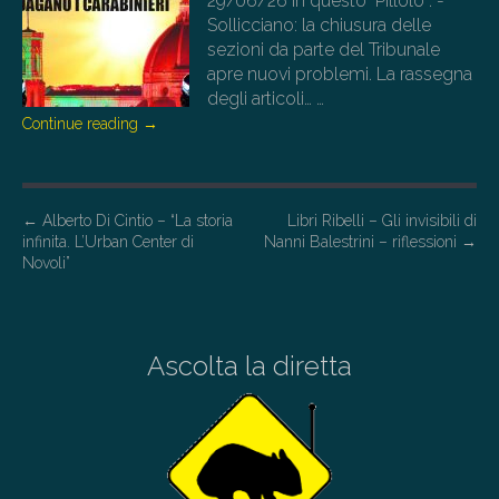
29/06/26
In questo "Pillolo": -
Sollicciano: la chiusura delle
sezioni da parte del Tribunale
apre nuovi problemi. La rassegna
degli articoli…
…
Continue reading
→
P
←
Alberto Di Cintio – “La storia
Libri Ribelli – Gli invisibili di
infinita. L’Urban Center di
Nanni Balestrini – riflessioni
→
o
Novoli”
s
t
n
Ascolta la diretta
a
v
i
g