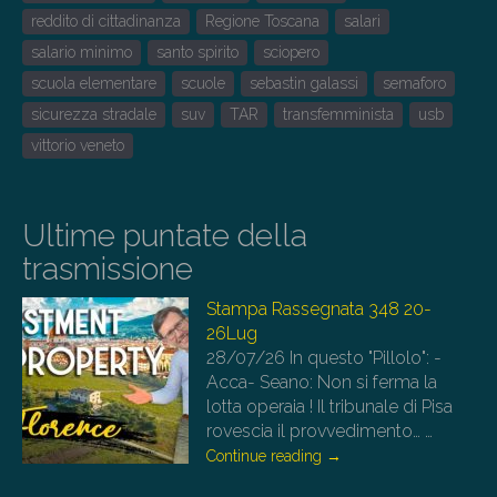
reddito di cittadinanza
Regione Toscana
salari
salario minimo
santo spirito
sciopero
scuola elementare
scuole
sebastin galassi
semaforo
sicurezza stradale
suv
TAR
transfemminista
usb
vittorio veneto
Ultime puntate della
trasmissione
Stampa Rassegnata 348 20-
26Lug
28/07/26
In questo "Pillolo": -
Acca- Seano: Non si ferma la
lotta operaia ! Il tribunale di Pisa
rovescia il provvedimento…
…
Continue reading
→