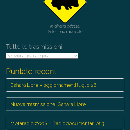
g
a
t
In diretta adesso:
i
Selezione musicale
o
Tutte le trasmissioni
n
Tutte
le
trasmissioni
Puntate recenti
Sahara Libre – aggiornamenti luglio 26
Nuova trasmissione! Sahara Libre
Metaradio #008 – Radiodocumentari pt.3