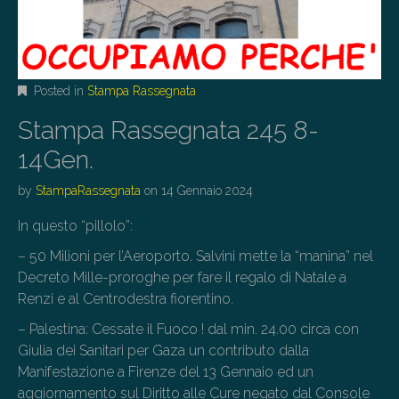
Posted in
Stampa Rassegnata
Stampa Rassegnata 245 8-
14Gen.
by
StampaRassegnata
on
14 Gennaio 2024
In questo “pillolo”:
– 50 Milioni per l’Aeroporto. Salvini mette la “manina” nel
Decreto Mille-proroghe per fare il regalo di Natale a
Renzi e al Centrodestra fiorentino.
– Palestina: Cessate il Fuoco ! dal min. 24.00 circa con
Giulia dei Sanitari per Gaza un contributo dalla
Manifestazione a Firenze del 13 Gennaio ed un
aggiornamento sul Diritto alle Cure negato dal Console