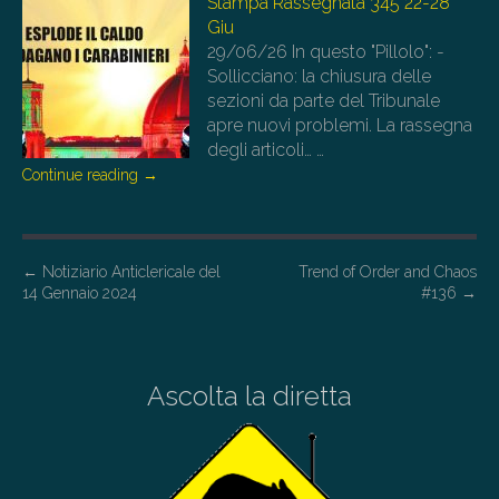
Stampa Rassegnata 345 22-28
Giu
29/06/26
In questo "Pillolo": -
Sollicciano: la chiusura delle
sezioni da parte del Tribunale
apre nuovi problemi. La rassegna
degli articoli…
…
Continue reading
→
P
←
Notiziario Anticlericale del
Trend of Order and Chaos
14 Gennaio 2024
#136
→
o
s
t
Ascolta la diretta
n
a
v
i