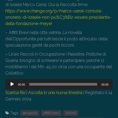
di Israele Marco Carrai. Qui la Raccolta firme
https://www.change.org/p/marco-carrai-console-
onorario-di-israele-non-pu%C3%B2-essere-presidente-
della-fondazione-meyer
– Affitti Brevi nella città vetrina. La novella
dell’Opportunità per tutti lascia il posto all’incubo della
speculazione gestit da pochi ricconi.
– Liceo Pascoli in Occupazione ! Palestina, Politche di
Guerra, bisogno di schierarsi e partecipare, perchè ci
mobilitiamo ! dal Min. 45.00 circa con una occupante del
Collettivo
Audio
00:00
00:00
Player
Scarica file
|
Ascolta in una nuova finestra
|
Registrato il 14
Gennaio 2024
Tags:
aeroporto
affitti brevi
Airbnb