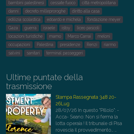
bambini palestinesi
cessate fuoco
città metropolitana
danni
decreto milleproroghe
diritto alla casa
edilizia scolastica
edoardo e michela
fondazione meyer
Gaza
guerra
israele
istoy
liceo pascoli
locazioni turistiche
mamo
Marco Carrai
meloni
occupazioni
Palestina
presidenze
Renzi
riarmo
salvini
sanitari
terminal passeggeri
Ultime puntate della
trasmissione
Stampa Rassegnata 348 20-
26Lug
28/07/26
In questo "Pillolo": -
Acca- Seano: Non si ferma la
lotta operaia ! Il tribunale di Pisa
rovescia il provvedimento…
…