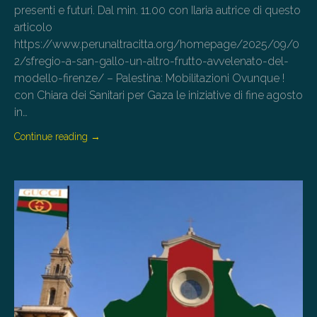
presenti e futuri. Dal min. 11.00 con Ilaria autrice di questo
articolo
https://www.perunaltracitta.org/homepage/2025/09/0
2/sfregio-a-san-gallo-un-altro-frutto-avvelenato-del-
modello-firenze/ – Palestina: Mobilitazioni Ovunque !
con Chiara dei Sanitari per Gaza le iniziative di fine agosto
in…
Continue reading
→