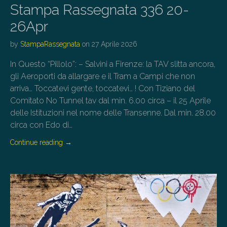
Stampa Rassegnata 336 20-
26Apr
by
StampaRassegnata
on
27 Aprile 2026
In Questo “Pillolo”: – Salvini a Firenze: la TAV slitta ancora,
gli Aeroporti da allargare e il Tram a Campi che non
arriva… Toccatevi gente, toccatevi… ! Con Tiziano del
Comitato No Tunnel tav dal min. 6.00 circa – il 25 Aprile
delle Istituzioni nel nome delle Transenne. Dal min. 28.00
circa con Edo di…
Continue reading
→