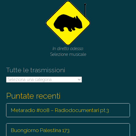
v
i
g
a
t
i
o
In diretta adesso:
n
Selezione musicale
Tutte le trasmissioni
Tutte
le
trasmissioni
Puntate recenti
Metaradio #008 – Radiodocumentari pt.3
Buongiorno Palestina 173