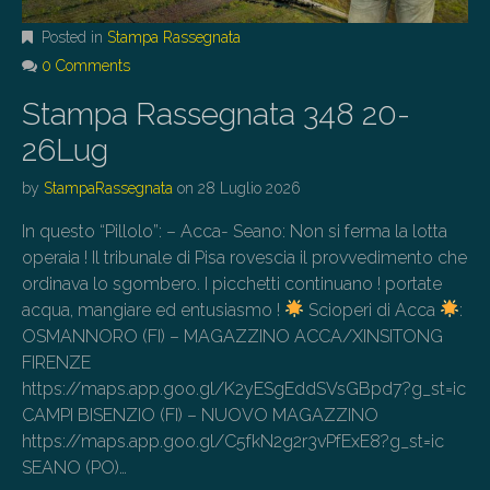
Posted in
Stampa Rassegnata
0 Comments
Stampa Rassegnata 348 20-
26Lug
by
StampaRassegnata
on
28 Luglio 2026
In questo “Pillolo”: – Acca- Seano: Non si ferma la lotta
operaia ! Il tribunale di Pisa rovescia il provvedimento che
ordinava lo sgombero. I picchetti continuano ! portate
acqua, mangiare ed entusiasmo !
Scioperi di Acca
:
OSMANNORO (FI) – MAGAZZINO ACCA/XINSITONG
FIRENZE
https://maps.app.goo.gl/K2yESgEddSVsGBpd7?g_st=ic
CAMPI BISENZIO (FI) – NUOVO MAGAZZINO
https://maps.app.goo.gl/C5fkN2g2r3vPfExE8?g_st=ic
SEANO (PO)…