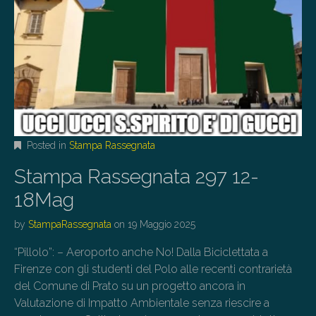
Posted in
Stampa Rassegnata
Stampa Rassegnata 297 12-
18Mag
by
StampaRassegnata
on
19 Maggio 2025
“Pillolo”: – Aeroporto anche No! Dalla Biciclettata a
Firenze con gli studenti del Polo alle recenti contrarietà
del Comune di Prato su un progetto ancora in
Valutazione di Impatto Ambientale senza riescire a