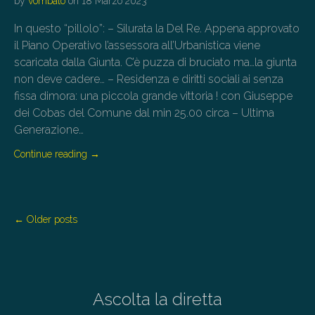
by
vombato
on
18 Marzo 2023
In questo “pillolo”: – Silurata la Del Re. Appena approvato
il Piano Operativo l’assessora all’Urbanistica viene
scaricata dalla Giunta. C’è puzza di bruciato ma…la giunta
non deve cadere… – Residenza e diritti sociali ai senza
fissa dimora: una piccola grande vittoria ! con Giuseppe
dei Cobas del Comune dal min 25.00 circa – Ultima
Generazione…
Continue reading
→
P
← Older posts
o
s
t
s
n
Ascolta la diretta
a