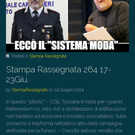
Posted in
Stampa Rassegnata
Stampa Rassegnata 264 17-
23Giu.
by
StampaRassegnata
on
24 Giugno 2024
In questo “pillolo”: – CGIL Toscana in festa per i 50anni.
Referendum no Jobs Act e dichiarazioni di antifascismo
non bastano ad assolvere il modello concertativo. Sulle
cronache si trasforma nell’ultimo atto della campagna
elettorale per la Funaro. – Crescita debole, rendita che