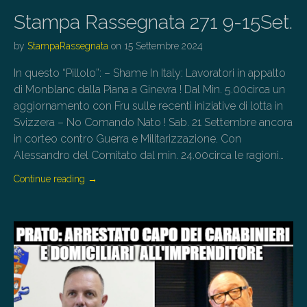
Stampa Rassegnata 271 9-15Set.
by
StampaRassegnata
on
15 Settembre 2024
In questo “Pillolo”: – Shame In Italy: Lavoratori in appalto
di Monblanc dalla Piana a Ginevra ! Dal Min. 5.00circa un
aggiornamento con Fru sulle recenti iniziative di lotta in
Svizzera – No Comando Nato ! Sab. 21 Settembre ancora
in corteo contro Guerra e Militarizzazione. Con
Alessandro del Comitato dal min. 24.00circa le ragioni…
Continue reading
→