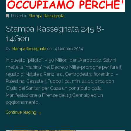
Posted in
Stampa Rassegnata
Stampa Rassegnata 245 8-
14Gen.
by
StampaRassegnata
on
14 Gennaio 2024
In questo “pillolo”: – 50 Milioni per l’Aeroporto. Salvini
mette la “manina” nel Decreto Mille-proroghe per fare il
regalo di Natale a Renzi e al Centrodestra fiorentino. –
Palestina: Cessate il Fuoco ! dal min. 24.00 circa con
Giulia dei Sanitari per Gaza un contributo dalla
Manifestazione a Firenze del 13 Gennaio ed un
aggiornamento…
Continue reading
→