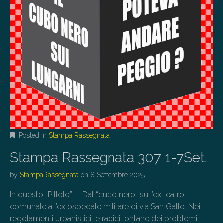
Posted in
Stampa Rassegnata
Stampa Rassegnata 307 1-7Set.
by
StampaRassegnata
on
8 Settembre 2025
In questo “Pillolo”: – Dal “cubo nero” sull’ex teatro
comunale all’ex ospedale militare di via San Gallo. Nei
regolamenti urbanistici le radici lontane dei problemi