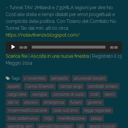
– Tunnel TAV: 2Miliardi e 735MILA ragioni per dire No.
Costi alle stelle e tempi dilatati per errori progettuali e
complicità della politica. Con Tiziano del Comitato No
Tunnel Tav dal min. 48.00 circa
https://notavfirenze.blogspot.com/
Audio
00:00
00:00
Player
Scarica file
|
Ascolta in una nuova finestra
|
Registrato il 13
Maggio 2024
Tags:
2 novembre
aeroporto
alluvionati toscani
appalti
Campi Bisenzio
campo largo
candidati sindaci
cargo bike
cavriglia
consumo di suolo
costi
danni
del re
elezioni
emergenza
funaro
governo
impermeabilizzazione
isola sull'arno
legge regionale
liceo castelnuovo
m5s
manifestazione
palagi
palestina. gkn
pannelli fotovoltaici
pd
people moover