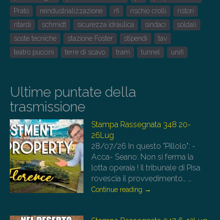
Prato
reindustrializzazione
rfi
rischio crolli
ristori
ritardi
schmidt
sicurezza idraulica
sindaci
soldali
soste tecniche
stazione Foster
stipendi
tav
teatro puccini
terre di scavo
tram
tunnel
unifi
Ultime puntate della
trasmissione
Stampa Rassegnata 348 20-
26Lug
28/07/26
In questo "Pillolo": -
Acca- Seano: Non si ferma la
lotta operaia ! Il tribunale di Pisa
rovescia il provvedimento…
…
Continue reading
→