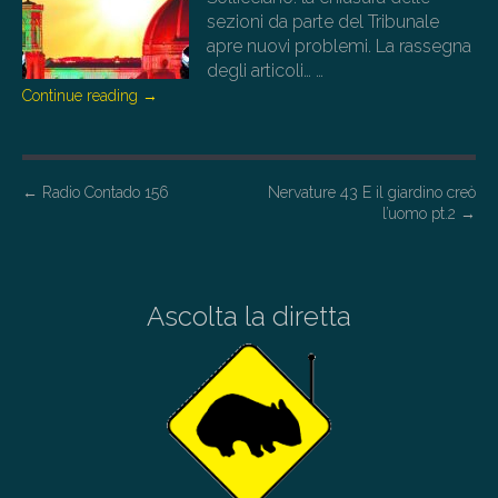
sezioni da parte del Tribunale
apre nuovi problemi. La rassegna
degli articoli…
…
Continue reading
→
P
←
Radio Contado 156
Nervature 43 E il giardino creò
l’uomo pt.2
→
o
s
t
Ascolta la diretta
n
a
v
i
g
a