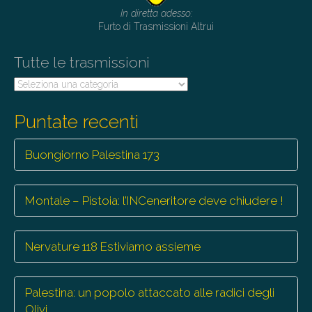
t
In diretta adesso:
i
Furto di Trasmissioni Altrui
o
Tutte le trasmissioni
n
Tutte
le
trasmissioni
Puntate recenti
Buongiorno Palestina 173
Montale – Pistoia: l’INCeneritore deve chiudere !
Nervature 118 Estiviamo assieme
Palestina: un popolo attaccato alle radici degli
Olivi