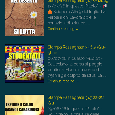
Stampa Rassegnata 347 6-12Lug.
13/07/26
In questo "Pillolo": -
Sciopero Alia 9 del luglio: La
Parola a chi Lavora oltre le
narrazioni di azienda…
…
Continue reading
→
Stampa Rassegnata 346 29Giu-
5Lug
06/07/26
In questo "Pillolo": -
Sollicciano: la corsa al peggio
continua. Muore un uomo di
75anni già colpito da ictus. La…
…
Continue reading
→
Stampa Rassegnata 345 22-28
Giu
29/06/26
In questo "Pillolo": -
Sollicciano: la chiusura delle