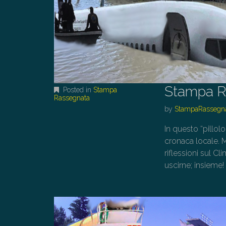
Stampa R
Posted in
Stampa
Rassegnata
by
StampaRassegn
In questo “pillol
cronaca locale. Mo
riflessioni sul 
uscirne; insieme