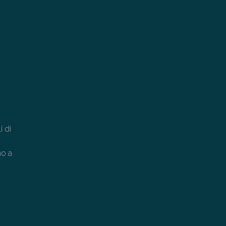
i di
mo a