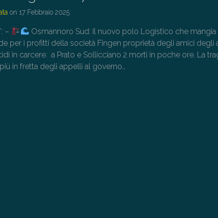
ata
on
17 Febbraio 2025
”: –
Osmannoro Sud: Il nuovo polo Logistico che mangia a
e per i profitti della società Fingen proprietà degli amici degli 
di in carcere: a Prato e Sollicciano 2 morti in poche ore. La tr
più in fretta degli appelli al governo…
→