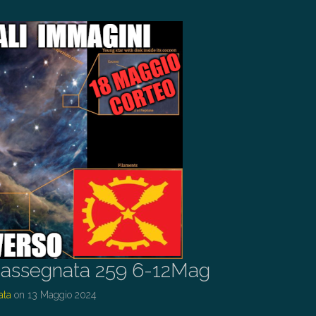
assegnata 259 6-12Mag
ata
on
13 Maggio 2024