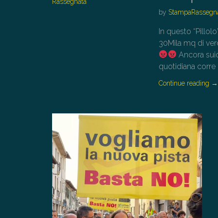
Rassegnata
by
StampaRassegn
In questo “Pillolo
30Mila mq di verd
Ancora suici
quotidiana corre 
Continue reading