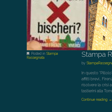
Stampa R
Posted in
Stampa
Rassegnata
by
StampaRassegn
In questo “Pillol
affitti brevi… Fir
risolvere la cris
tastierini alla T
Continue reading