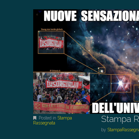
Stampa R
Posted in
Stampa
Rassegnata
by
StampaRassegn