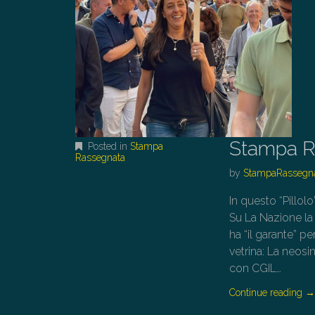
Stampa R
Posted in
Stampa
Rassegnata
by
StampaRassegn
In questo “Pillol
Su La Nazione la
ha “il garante” p
vetrina: La neos
con CGIL…
Continue reading