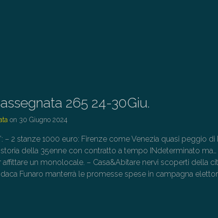
assegnata 265 24-30Giu.
ata
on
30 Giugno 2024
o”: – 2 stanze 1000 euro: Firenze come Venezia quasi peggio di 
 storia della 35enne con contratto a tempo INdeterminato ma…
er affittare un monolocale. – Casa&Abitare nervi scoperti della ci
indaca Funaro manterrà le promesse spese in campagna elettor
→