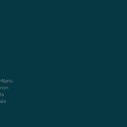
Milano.
 non
ttà
ale