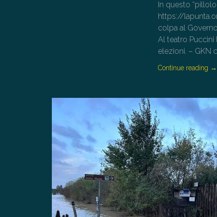
In questo “pillol
https://lapunta.o
colpa al Governo 
Al teatro Puccini
elezioni. – GKN c
Continue reading