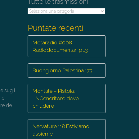
Tutte le trasmissioni
Tutte
le
trasmissioni
Puntate recenti
Metaradio #008 –
Radiodocumentari pt.3
Buongiorno Palestina 173
e sugli
Montale – Pistoia:
e e
l’INCeneritore deve
are de
chiudere !
Nervature 118 Estiviamo
assieme