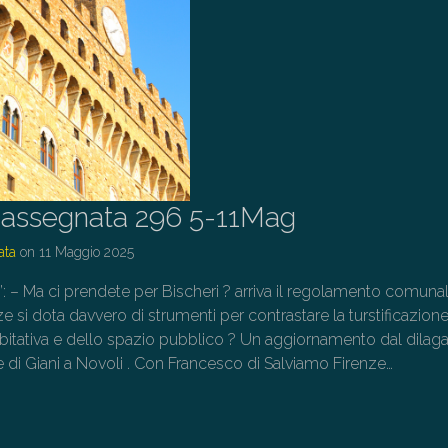
assegnata 296 5-11Mag
ata
on
11 Maggio 2025
o”: – Ma ci prendete per Bischeri ? arriva il regolamento comunal
enze si dota davvero di strumenti per contrastare la turstificazion
i abitativa e dello spazio pubblico ? Un aggiornamento dal dilag
orre di Giani a Novoli . Con Francesco di Salviamo Firenze…
→