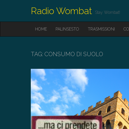
Radio Wombat
Stay Wombat!
M
S
HOME
PALINSESTO
TRASMISSIONI
CO
K
A
I
I
P
T
N
O
TAG:
CONSUMO DI SUOLO
M
C
O
E
N
N
T
E
U
N
T