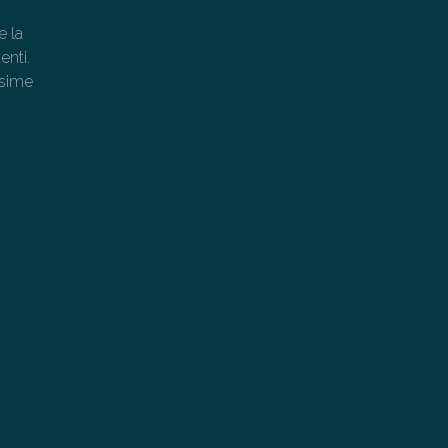
e la
enti.
ssime