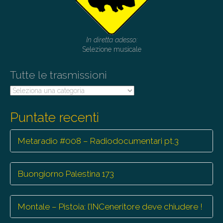
In diretta adesso:
Selezione musicale
Tutte le trasmissioni
Tutte
le
trasmissioni
Puntate recenti
Metaradio #008 – Radiodocumentari pt.3
Buongiorno Palestina 173
Montale – Pistoia: l’INCeneritore deve chiudere !