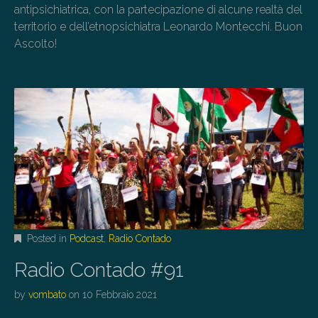
antipsichiatrica, con la partecipazione di alcune realtà del
territorio e dell’etnopsichiatra Leonardo Montecchi. Buon
Ascolto!
Posted in
Podcast
,
Radio Contado
Radio Contado #91
by
vombato
on
10 Febbraio 2021