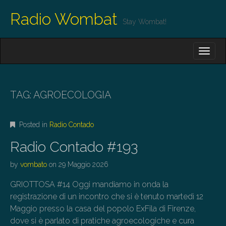
Radio Wombat
Stay Wombat!
M
S
K
A
I
I
P
T
N
O
TAG:
AGROECOLOGIA
M
C
O
E
N
Posted in
Radio Contado
N
T
E
U
Radio Contado #193
N
T
by
vombato
on
29 Maggio 2026
GRIOTTOSA #14 Oggi mandiamo in onda la
registrazione di un incontro che si è tenuto martedì 12
Maggio presso la casa del popolo ExFila di Firenze,
dove si è parlato di pratiche agroecologiche e cura