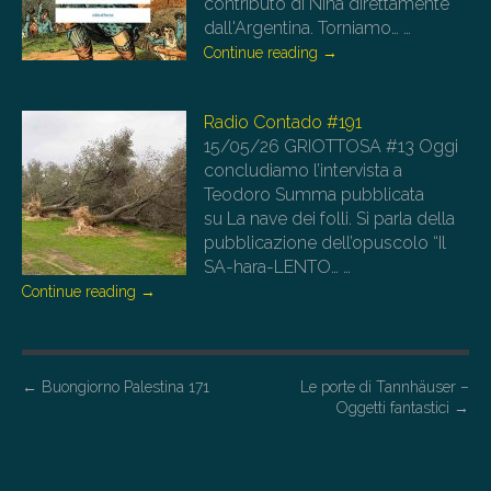
contributo di Nina direttamente
dall'Argentina. Torniamo…
…
Continue reading
→
Radio Contado #191
15/05/26
GRIOTTOSA #13 Oggi
concludiamo l’intervista a
Teodoro Summa pubblicata
su La nave dei folli. Si parla della
pubblicazione dell’opuscolo “Il
SA-hara-LENTO…
…
Continue reading
→
P
←
Buongiorno Palestina 171
Le porte di Tannhäuser –
Oggetti fantastici
→
o
s
t