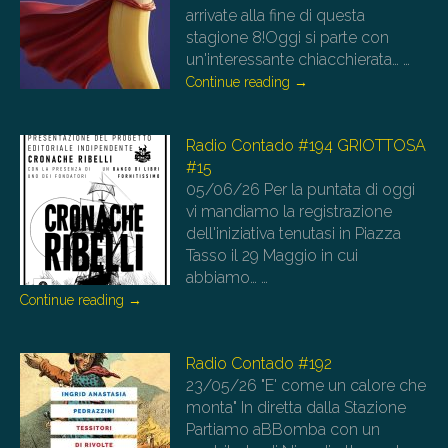
arrivate alla fine di questa
stagione 8!Oggi si parte con
un'interessante chiacchierata…
…
Continue reading
→
Radio Contado #194 GRIOTTOSA
#15
05/06/26
Per la puntata di oggi
vi mandiamo la registrazione
dell'iniziativa tenutasi in Piazza
Tasso il 29 Maggio in cui
abbiamo…
…
Continue reading
→
Radio Contado #192
23/05/26
"E' come un calore che
monta" In diretta dalla Stazione
Partiamo aBBomba con un