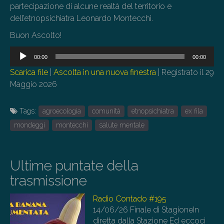
partecipazione di alcune realtà del territorio e
dell’etnopsichiatra Leonardo Montecchi.
Buon Ascolto!
Audio
00:00
00:00
Player
Scarica file
|
Ascolta in una nuova finestra
|
Registrato il 29
Maggio 2026
Tags:
agroecologia
comunità
etnopsichiatra
ex fila
mondeggi
montecchi
salute mentale
Ultime puntate della
trasmissione
Radio Contado #195
14/06/26
Finale di StagioneIn
diretta dalla Stazione Ed eccoci