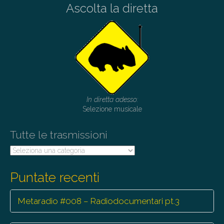
Ascolta la diretta
n
a
v
i
g
a
t
In diretta adesso:
i
Selezione musicale
o
Tutte le trasmissioni
n
Tutte
le
trasmissioni
Puntate recenti
Metaradio #008 – Radiodocumentari pt.3