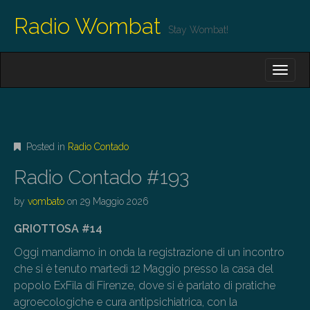
Radio Wombat
Stay Wombat!
M
S
K
A
I
I
P
T
N
O
M
C
Posted in
Radio Contado
O
E
N
Radio Contado #193
N
T
E
U
by
vombato
on
29 Maggio 2026
N
T
GRIOTTOSA #14
Oggi mandiamo in onda la registrazione di un incontro
che si è tenuto martedì 12 Maggio presso la casa del
popolo ExFila di Firenze, dove si è parlato di pratiche
agroecologiche e cura antipsichiatrica, con la