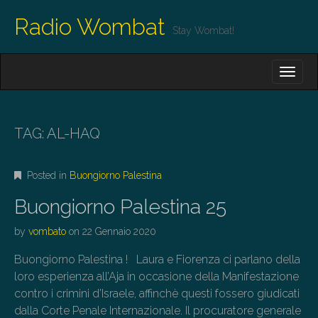
Radio Wombat
Stay Wombat!
M
S
K
A
I
I
P
T
N
O
TAG:
AL-HAQ
M
C
O
E
N
Posted in
Buongiorno Palestina
N
T
E
U
Buongiorno Palestina 25
N
T
by
vombato
on
22 Gennaio 2020
Buongiorno Palestina ! Laura e Fiorenza ci parlano della
loro esperienza all’Aja in occasione della Manifestazione
contro i crimini d’Israele, affinchè questi fossero giudicati
dalla Corte Penale Internazionale. Il procuratore generale