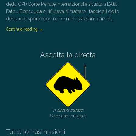
della CPI (Corte Penale Internazionale situata a L’Aia),
Fatou Bensouda si rifiutava di trattare i fascicoli delle
denuncie sporte contro i crimini israeliani, crimini…
Continue reading
→
Ascolta la diretta
In diretta adesso:
Selezione musicale
Tutte le trasmissioni