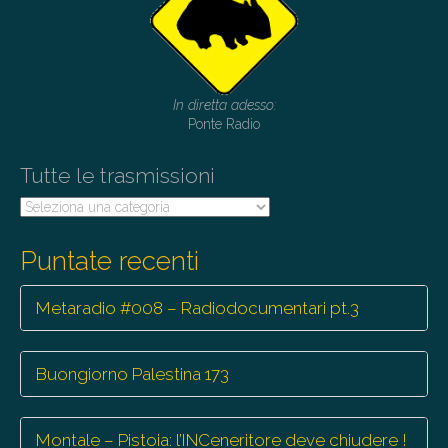
In diretta adesso:
Ponte Radio
Tutte le trasmissioni
Tutte
le
trasmissioni
Puntate recenti
Metaradio #008 – Radiodocumentari pt.3
Buongiorno Palestina 173
Montale – Pistoia: l’INCeneritore deve chiudere !