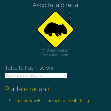
Ascolta la diretta
n
a
v
i
g
a
t
In diretta adesso:
i
Gioia e rivoluzione…
o
Tutte le trasmissioni
n
Tutte
le
trasmissioni
Puntate recenti
Metaradio #008 – Radiodocumentari pt.3