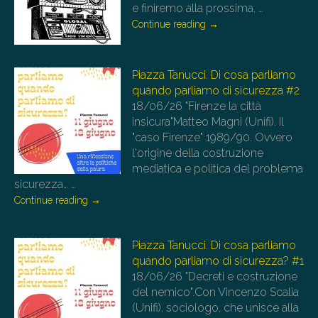
e finiremo alla prossima.
…
Continue reading
→
Piazza Tanucci. Di cosa parliamo
quando parliamo di sicurezza #2
18/06/26
"Firenze la città
insicura"Matteo Magni (Unifi). Il
"caso Firenze" 1989/90. Ovvero
l'origine della costruzione
mediatica e politica del problema
sicurezza…
…
Continue reading
→
Piazza Tanucci. Di cosa parliamo
quando parliamo di sicurezza? #1
18/06/26
"Decreti e costruzione
del nemico".Con Vincenzo Scalia
(Unifi), sociologo, che unisce alla