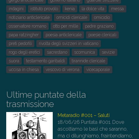
gergo anticlericale
governo italiano
guardie svizzere
indagini
istituto provolo
kenia
la dolce vita
messa
notiziario anticlericale
omicidi clericale
omicidio
osservatore romano
otto per mille
padre graziano
papa ratzingher
poesia anticlericale
poesie clericali
preti pedofili
rivolta degli svizzeri in vaticano
rogo degli eretici
sacrestano
scomunica
sevizie
suora
testamento garibaldi
tirannide clericale
uccisa in chiesa
vescovo di verona
vicecaporale
Ultime puntate della
trasmissione
Metaradio #001 – Saluti
18/06/26
Puntata #001. Dove
ascoltiamo le basi che saranno,
ma ci dilunghiamo, fraintendiamo,