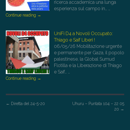
ricerca accademica una lunga
esperienza sul campo in…
…
Continue reading
→
UniFi D4 a Novoli Occupato:
Thiago e Saif Liberi !
06/05/26
Mobilitazione urgente
e permanente per Gaza, il popolo
palestinese, la Global Sumud
Flotilla e la Liberazione di Thiago
e Saif…
…
Continue reading
→
P
←
Diretta del 24-5-20
Uhuru – Puntata 104 – 22 05
20
→
o
s
t