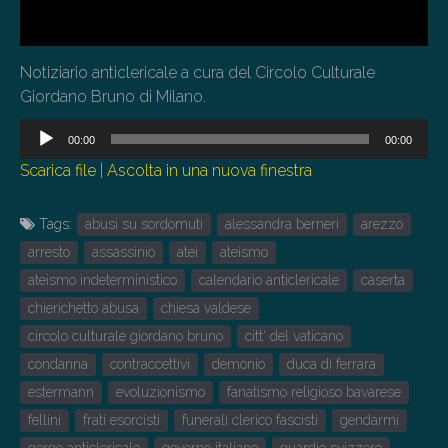
Notiziario anticlericale a cura del Circolo Culturale
Giordano Bruno di Milano.
Audio
00:00
00:00
Player
Scarica file
|
Ascolta in una nuova finestra
Tags:
abusi su sordomuti
alessandra berneri
arezzo
arresto
assassinio
atei
ateismo
ateismo indeterministico
calendario anticlericale
caserta
chierichetto abusa
chiesa valdese
circolo culturale giordano bruno
citt' del vaticano
condanna
contraccettivi
demonio
duca di ferrara
estermann
evoluzionismo
fanatismo religioso bavarese
fellini
frati esorcisti
funerali clerico fascisti
gendarmi