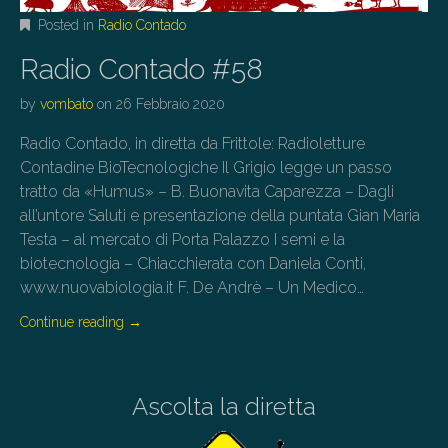
Posted in
Radio Contado
Radio Contado #58
by
vombato
on
26 Febbraio 2020
Radio Contado, in diretta da Frittole: Radioletture
Contadine BioTecnologiche Il Grigio legge un passo
tratto da «Humus» – B. Buonavita Caparezza – Dagli
all’untore Saluti e presentazione della puntata Gian Maria
Testa – al mercato di Porta Palazzo I semi e la
biotecnologia – Chiacchierata con Daniela Conti,
www.nuovabiologia.it F. De Andrè – Un Medico…
Continue reading
→
Ascolta la diretta