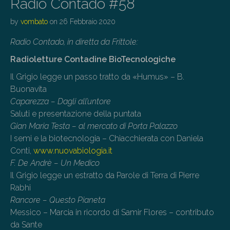
Radio Contado #58
by
vombato
on
26 Febbraio 2020
Radio Contado, in diretta da Frittole:
Radioletture Contadine BioTecnologiche
Il Grigio legge un passo tratto da «Humus» – B.
Buonavita
Caparezza – Dagli all’untore
Saluti e presentazione della puntata
Gian Maria Testa – al mercato di Porta Palazzo
I semi e la biotecnologia – Chiacchierata con Daniela
Conti,
www.nuovabiologia.it
F. De Andrè – Un Medico
Il Grigio legge un estratto da Parole di Terra di Pierre
Rabhi
Rancore – Questo Pianeta
Messico – Marcia in ricordo di Samir Flores – contributo
da Sante