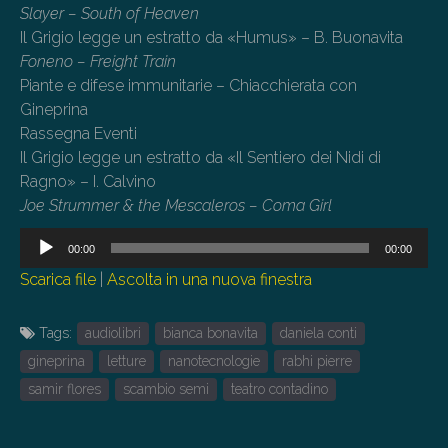
Slayer – South of Heaven
Il Grigio legge un estratto da «Humus» – B. Buonavita
Foneno – Freight Train
Piante e difese immunitarie – Chiacchierata con
Gineprina
Rassegna Eventi
Il Grigio legge un estratto da «Il Sentiero dei Nidi di
Ragno» – I. Calvino
Joe Strummer & the Mescaleros – Coma Girl
Audio
00:00
00:00
Player
Scarica file
|
Ascolta in una nuova finestra
Tags:
audiolibri
bianca bonavita
daniela conti
gineprina
letture
nanotecnologie
rabhi pierre
samir flores
scambio semi
teatro contadino