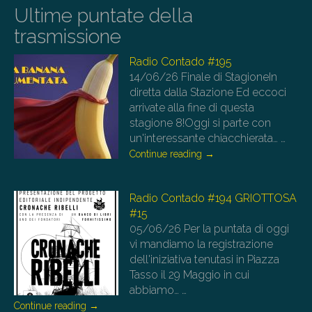
Ultime puntate della
trasmissione
Radio Contado #195
14/06/26
Finale di StagioneIn
diretta dalla Stazione Ed eccoci
arrivate alla fine di questa
stagione 8!Oggi si parte con
un'interessante chiacchierata…
…
Continue reading
→
Radio Contado #194 GRIOTTOSA
#15
05/06/26
Per la puntata di oggi
vi mandiamo la registrazione
dell'iniziativa tenutasi in Piazza
Tasso il 29 Maggio in cui
abbiamo…
…
Continue reading
→