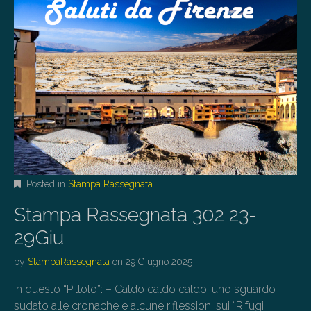
Posted in
Stampa Rassegnata
Stampa Rassegnata 302 23-
29Giu
by
StampaRassegnata
on
29 Giugno 2025
In questo “Pillolo”: – Caldo caldo caldo: uno sguardo
sudato alle cronache e alcune riflessioni sui “Rifugi