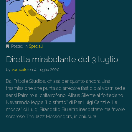
Posted in
Speciali
Diretta mirabolante del 3 luglio
by
vombato
on
4 Luglio 2020
Dai Frittole Studios, chissà per quanto ancora Una
trasmissione che punta ad arrecare fastidio ai vostri sette
sensi Palmiro al chitarrofono, Albus Silente al fortepiano
Neverendo legge “Lo sfratto” di Pier Luigi Canzi e “La
mosca” di Luigi Pirandello Piu altre inaspettate ma frivole
sorprese The Jazz Messengers, in chiusura