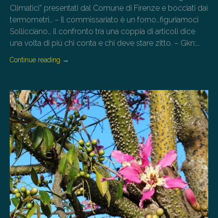
Climatici” presentati dal Comune di Firenze e bocciati dai
termometri… – Il commissariato è un forno…figuriamoci
Sollicciano… il confronto tra una coppia di articoli dice
una volta di più chi conta e chi deve stare zitto. – Gkn:…
Continue reading
→