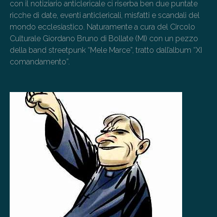
con il notiziario anticlericale ci riserba ben due puntate
ricche di date, eventi anticlericali, misfatti e scandali del
mondo ecclesiastico. Naturamente a cura del Circolo
Culturale Giordano Bruno di Bollate (MI) con un pezzo
della band streetpunk “Mele Marce”, tratto dall’album “XI
comandamento”.