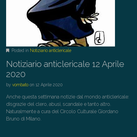
Posted in
Notiziario anticlericale
Notiziario anticlericale 12 Aprile
2020
by
vombato
on
12 Aprile 2020
Anche questa settimana notizie dal mondo anticlericale:
disgrazie del clero, abusi, scandale e tanto altro.
Naturalmente a cura del Circolo Culturale Giordano
Bruno di Milano.