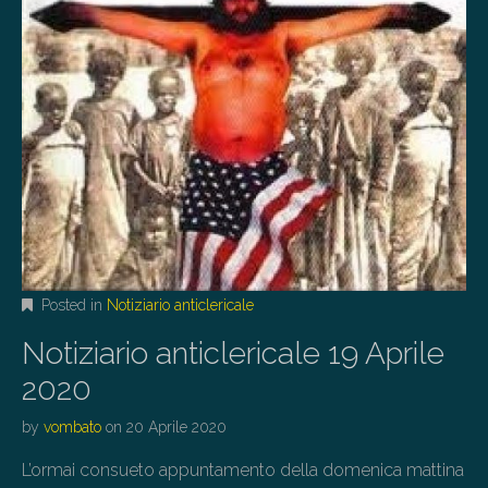
Posted in
Notiziario anticlericale
Notiziario anticlericale 19 Aprile
2020
by
vombato
on
20 Aprile 2020
L’ormai consueto appuntamento della domenica mattina