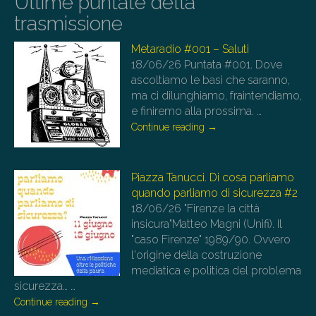
Ultime puntate della
trasmissione
Metaradio #001 – Saluti
18/06/26
Puntata #001. Dove
ascoltiamo le basi che saranno,
ma ci dilunghiamo, fraintendiamo,
e finiremo alla prossima.
…
Continue reading
→
Piazza Tanucci. Di cosa parliamo
quando parliamo di sicurezza #2
18/06/26
"Firenze la città
insicura"Matteo Magni (Unifi). Il
"caso Firenze" 1989/90. Ovvero
l'origine della costruzione
mediatica e politica del problema
sicurezza…
…
Continue reading
→