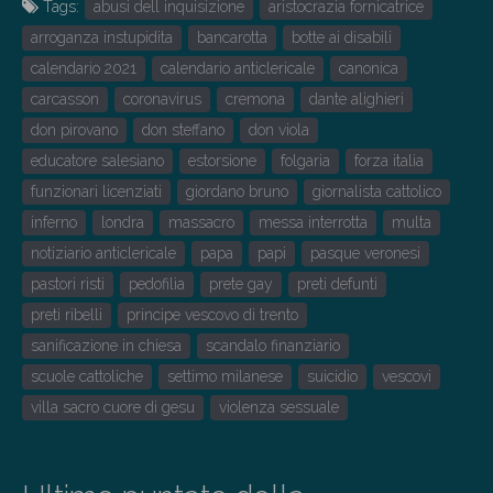
Tags:
abusi dell inquisizione
aristocrazia fornicatrice
arroganza instupidita
bancarotta
botte ai disabili
calendario 2021
calendario anticlericale
canonica
carcasson
coronavirus
cremona
dante alighieri
don pirovano
don steffano
don viola
educatore salesiano
estorsione
folgaria
forza italia
funzionari licenziati
giordano bruno
giornalista cattolico
inferno
londra
massacro
messa interrotta
multa
notiziario anticlericale
papa
papi
pasque veronesi
pastori risti
pedofilia
prete gay
preti defunti
preti ribelli
principe vescovo di trento
sanificazione in chiesa
scandalo finanziario
scuole cattoliche
settimo milanese
suicidio
vescovi
villa sacro cuore di gesu
violenza sessuale