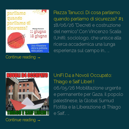
Piazza Tanucci. Di cosa parliamo
quando parliamo di sicurezza? #1
18/06/26
"Decreti e costruzione
del nemico".Con Vincenzo Scalia
(Unifi), sociologo, che unisce alla
ricerca accademica una lunga
esperienza sul campo in…
…
Continue reading
→
UniFi D4 a Novoli Occupato:
Thiago e Saif Liberi !
06/05/26
Mobilitazione urgente
e permanente per Gaza, il popolo
palestinese, la Global Sumud
Flotilla e la Liberazione di Thiago
e Saif…
…
Continue reading
→