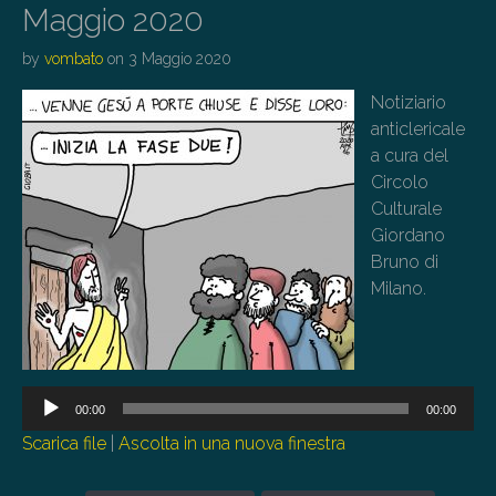
Maggio 2020
by
vombato
on
3 Maggio 2020
Notiziario
anticlericale
a cura del
Circolo
Culturale
Giordano
Bruno di
Milano.
Audio
Player
00:00
00:00
Scarica file
|
Ascolta in una nuova finestra