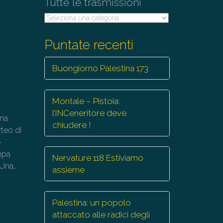
Tutte le trasmissioni
Tutte
le
trasmissioni
Puntate recenti
Buongiorno Palestina 173
Montale – Pistoia:
l’INCeneritore deve
ana
chiudere !
rteo di
-
mpa
Nervature 118 Estiviamo
 Una…
assieme
Palestina: un popolo
attaccato alle radici degli