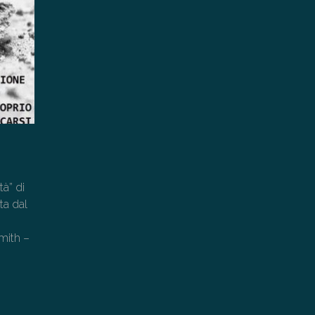
tà” di
ta dal
mith –