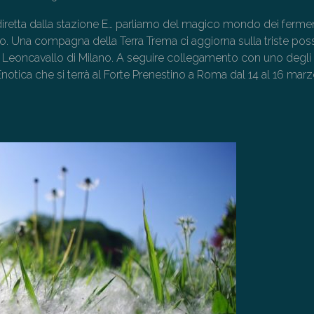
 diretta dalla stazione E… parliamo del magico mondo dei fermen
. Una compagna della Terra Trema ci aggiorna sulla triste possi
Leoncavallo di Milano. A seguire collegamento con uno degli
Enotica che si terrà al Forte Prenestino a Roma dal 14 al 16 marz
→