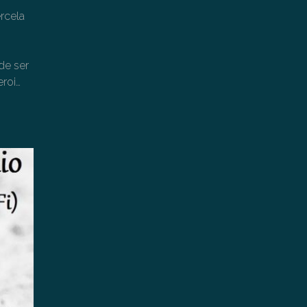
ercela
de ser
eroi…