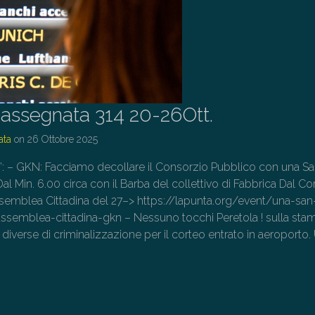
assegnata 314 20-26Ott.
ata
on
26 Ottobre 2025
lo”: – GKN: Facciamo decollare il Consorzio Pubblico con una S
l Min. 6.00 circa con il Barba del collettivo di Fabbrica Dal Co
ssemblea Cittadina del 27–> https://lapunta.org/event/una-san
semblea-cittadina-gkn – Nessuno tocchi Peretola ! sulla sta
diverse di criminalizzazione per il corteo entrato in aeroporto.
→