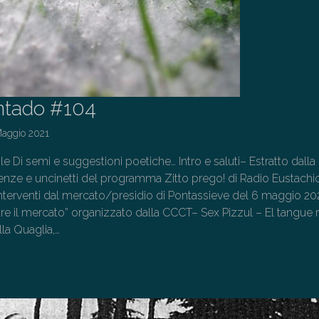
ntado #104
Maggio 2021
tole Di semi e suggestioni poetiche… Intro e saluti– Estratto dalla
ze e uncinetti del programma Zitto prego! di Radio Eustachi
interventi dal mercato/presidio di Pontassieve del 6 maggio 202
tre il mercato” organizzato dalla CCCT– Sex Pizzul – El tangue
la Quaglia,…
→