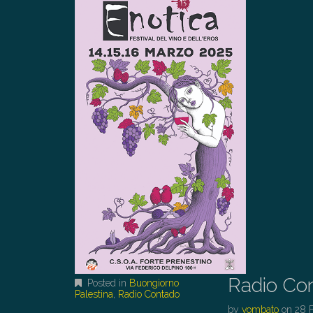
Radio Co
Posted in
Buongiorno
Palestina
,
Radio Contado
by
vombato
on
28 