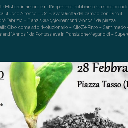
ttole Mistica: in amore e nell’impastare dobbiamo sempre prend
salutiJose Alfonso – Os BravosDiretta dal campo con Dino il
é Fabrizio – FranziskaAggiornamenti “Annosi” da piazza
lli: Cibo come atto rivoluzionario – ClioZè Pinto – Sem medo 
nti “Annosi” da Pontassieve in TransizioneMeganoidi – Super
→