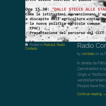
Radio Co
Posted in
Podcast
,
Radio
Contado
by
vombato
on
24 
In diretta da Frit
CarmineIntro e sa
Grigio e “Notte 
vendràSeminiamol
People have the
Continue reading