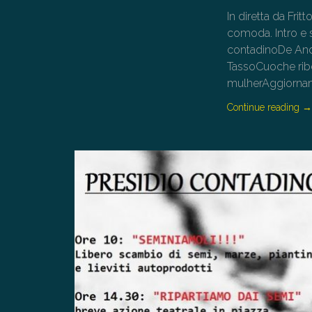
In diretta da Fri
comoda. Intro e 
contadinoDe Andr
TassoCuoche ribe
mulherAggiorname
Continue reading