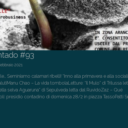
ntado #93
Febbraio 2021
tole… Seminiamo calamari ribelli! “Inno alla primavera e alla sociali
lutiManu Chao – La vida tombolaLetture: “Il Mulo” di Trilussa let
nella selva Aguaruna” di Sepulveda letta dal RuvidoZaz – Qué
i: presidio contadino di domenica 28/2 in piazza TassoPatti S
…
→