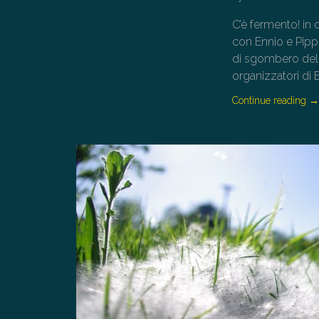
C’è fermento! in
con Ennio e Pippo
di sgombero del 
organizzatori di 
Continue reading