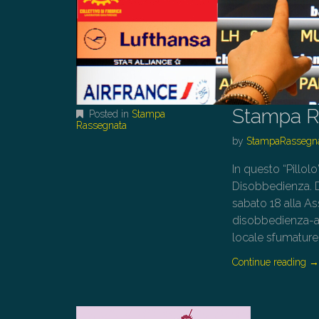
Stampa R
Posted in
Stampa
Rassegnata
by
StampaRassegn
In questo “Pillo
Disobbedienza. Da
sabato 18 alla A
disobbedienza-as
locale sfumature 
Continue reading