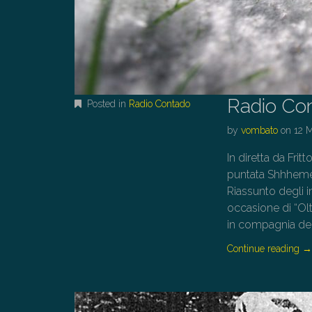
Radio Co
Posted in
Radio Contado
by
vombato
on
12 
In diretta da Frit
puntata Shhhemen
Riassunto degli 
occasione di “Ol
in compagnia del
Continue reading