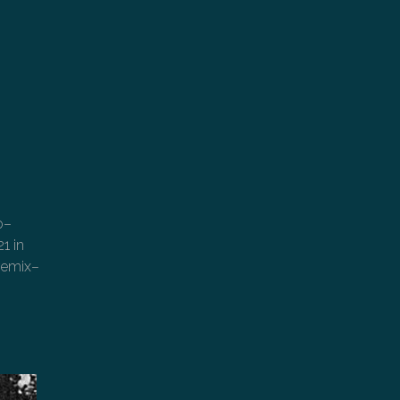
o–
1 in
 remix–