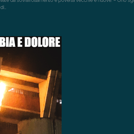
vate da sovraffollamento e povertà vecchie e nuove. – Uno s
 di…
→