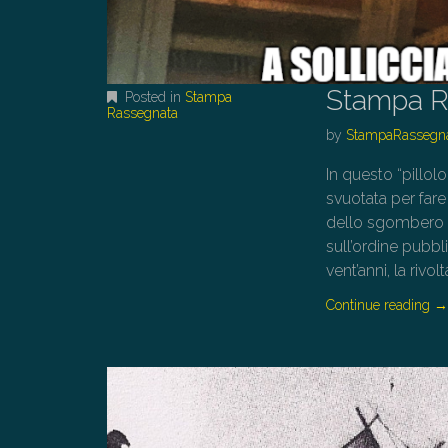
Stampa R
Posted in
Stampa
Rassegnata
by
StampaRassegn
In questo “pillol
svuotata per fare
dello sgombero e 
sull’ordine pubbli
vent’anni, la rivolt
Continue reading