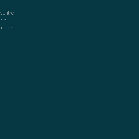
 centro
min.
omune.