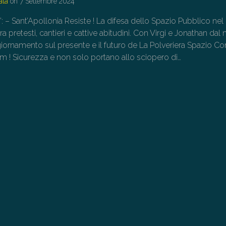
ata
on
7 Settembre 2024
o”: – Sant’Apollonia Resiste ! La difesa dello Spazio Pubblico nel
ra pretesti, cantieri e cattive abitudini. Con Virgi e Jonathan dal 
giornamento sul presente e il futuro de La Polveriera Spazio C
am ! Sicurezza e non solo portano allo sciopero di…
→