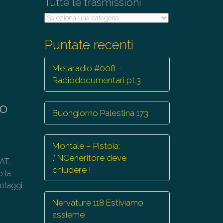
Tutte le trasmissioni
Tutte
le
trasmissioni
Puntate recenti
Metaradio #008 –
Radiodocumentari pt.3
no
Buongiorno Palestina 173
Montale – Pistoia:
l’INCeneritore deve
IAT,
chiudere !
o la
otaggi,
Nervature 118 Estiviamo
assieme