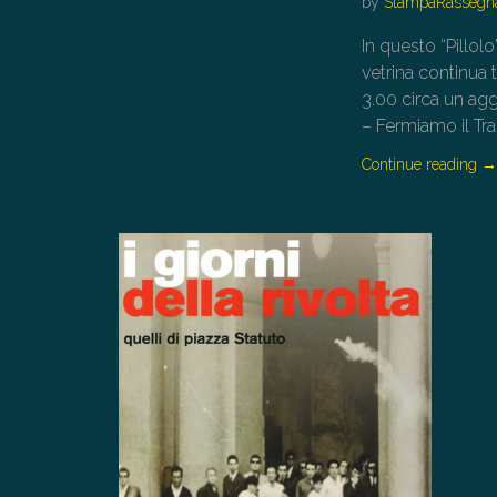
by
StampaRassegn
In questo “Pillol
vetrina continua t
3.00 circa un ag
– Fermiamo il Tr
Continue reading