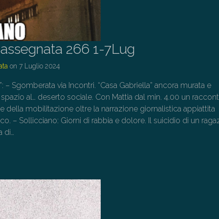
assegnata 266 1-7Lug
ata
on
7 Luglio 2024
o”: – Sgomberata via Incontri. “Casa Gabriella” ancora murata e
 spazio al… deserto sociale. Con Mattia dal min. 4.00 un raccon
della mobilitazione oltre la narrazione giornalistica appiattita
co. – Sollicciano: Giorni di rabbia e dolore. Il suicidio di un rag
a di…
→