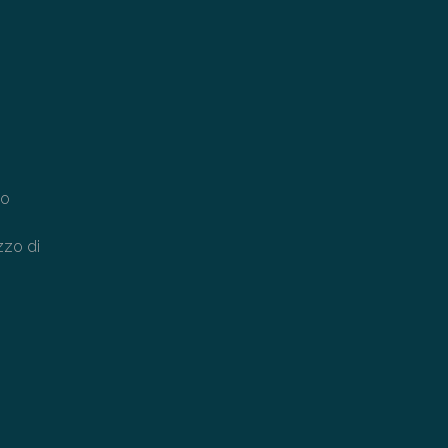
to
azzo di