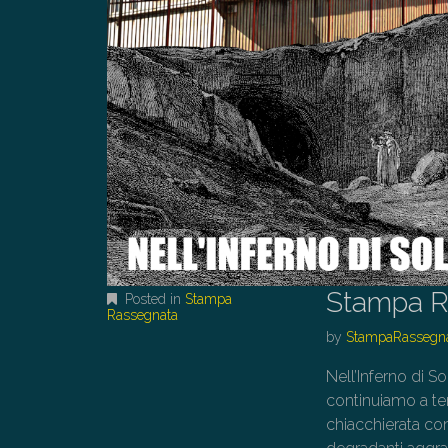
Stampa R
Posted in
Stampa
Rassegnata
by
StampaRassegn
Nell’Inferno di So
continuiamo a ten
chiacchierata con 