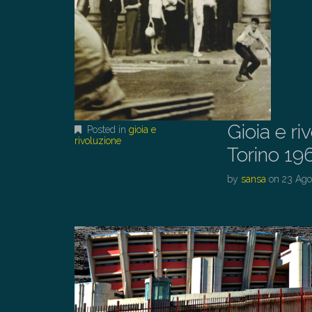
Gioia e ri
Posted in
gioia e
rivoluzione
Torino 19
by
sansa
on
23 Ago