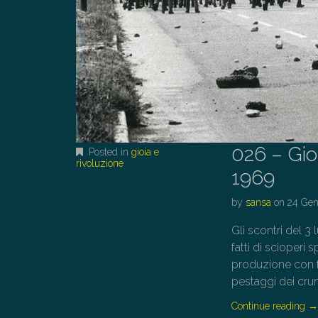
026 – Gio
Posted in
gioia e
rivoluzione
1969
by
sansa
on
24 Gen
Gli scontri del 3 
fatti di scioperi
produzione con fe
pestaggi dei crum
Continue reading