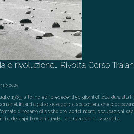
ia e rivoluzione… Rivolta Corso Traia
naio 2025
luglio 1969, a Torino ed i precedenti 50 giorni di lotta dura alla F
 spontanei, interni a gatto selvaggio, a scacchiera, che bloccavan
rmate di reparto di poche ore, cortei interni, occupazioni, sab
iri e dei capi, blocchi stradali, occupazioni di case sfitte…
→