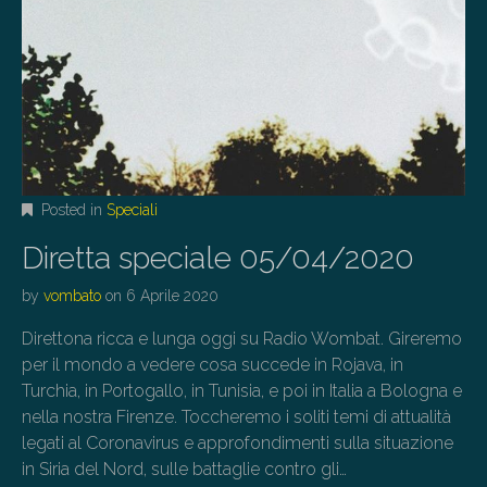
Posted in
Speciali
Diretta speciale 05/04/2020
by
vombato
on
6 Aprile 2020
Direttona ricca e lunga oggi su Radio Wombat. Gireremo
per il mondo a vedere cosa succede in Rojava, in
Turchia, in Portogallo, in Tunisia, e poi in Italia a Bologna e
nella nostra Firenze. Toccheremo i soliti temi di attualità
legati al Coronavirus e approfondimenti sulla situazione
in Siria del Nord, sulle battaglie contro gli…