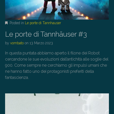
Posted in
Le porte di Tannhauser
Le porte di Tannhäuser #3
by
vombato
on
13 Marzo 2023
In questa puntata abbiamo aperto il filone dei Robot
cercandone le sue evoluzioni dall’antichità alle soglie del
900. Come sempre ne cerchiamo gli impulsi umani che
ne hanno fatto uno dei protagonisti preferiti della
fantascienza.