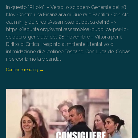
In questo “Pillolo”: – Verso lo sciopero Generale del 28
Nov. Contro una Finanziaria di Guerra e Sacrifici. Con Ale
dal min. 5.00 circa l’Assemblea pubblica del 18 –>
https://lapunta.org/event/assemblea-pubblica-per-lo-
sciopero-generale-del-28-novembre – Vittoria per il
Diritto di Critica ! respinto al mittente il tentativo di
intimidazione di Autolinee Toscane. Con Luca dei Cobas
ripercorriamo la vicenda…
Continue reading
→