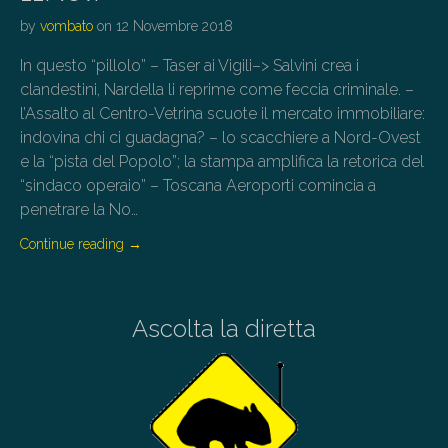
by
vombato
on
12 Novembre 2018
In questo “pillolo” – Taser ai Vigili–> Salvini crea i
clandestini, Nardella li reprime come feccia criminale. –
l’Assalto al Centro-Vetrina scuote il mercato immobiliare:
indovina chi ci guadagna? – lo scacchiere a Nord-Ovest
e la “pista del Popolo”; la stampa amplifica la retorica del
“sindaco operaio” – Toscana Aeroporti comincia a
penetrare la No…
Continue reading
→
Ascolta la diretta