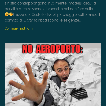
sinistra contrappongono inutilmente “modelli ideali” di
penalità mentre vanno a braccetto nel non fare nulla. –
Piazza del Cestello: No al parcheggio sotterraneo. I
comitati di Oltrarno ribadiscono le esigenze…
Continue reading
→