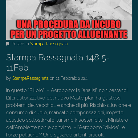
Posted in
Stampa Rassegnata
Stampa Rassegnata 148 5-
11Feb.
by
StampaRassegnata
on
11 Febbraio 2024
In questo “Pillolo”: – Aeroporto: le “analisi” non bastano!
L’iter autorizzativo del nuovo Masterplan ha gli stessi
problemi del vecchio… e anche di più. Rischio alluvione e
consumo di suolo, mancate compensazioni, impatto
acustico sottostimato, turismo insostenibile, Il Ministero
dell’Ambiente non è convinto. – l’Aeroporto “divide” le
forze politiche ? Uno sguardo ai tanti articoli…