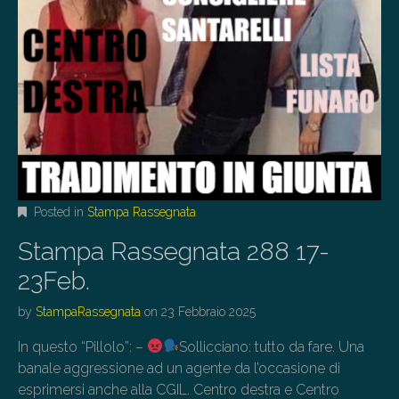
Posted in
Stampa Rassegnata
Stampa Rassegnata 288 17-
23Feb.
by
StampaRassegnata
on
23 Febbraio 2025
In questo “Pillolo”: –
Sollicciano: tutto da fare. Una
banale aggressione ad un agente da l’occasione di
esprimersi anche alla CGIL. Centro destra e Centro