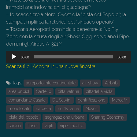
immobiliare: indovina chi ci guadagna?
– lo scacchiere a Nord-Ovest e la “pista del Popolo”; la
stampa amplifica la retorica del “sindaco operaio”
– Toscana Aeroporti comincia a penetrare la No Fly
Zone con la scusa degli Air Show. Oggi sorvolano i Piper
domani gli Airbus A-321 ?
Audio
00:00
00:00
Player
Scarica file
|
Ascolta in una nuova finestra
Tags:
aeroporto intercontinentale
air show
Airbnb
area unpiol
Castello
città vetrina
cittadella viola
comandante Casale
DL Salvini
gentrificazione
Mercafir
monolocali
nardella
no fly zone
Novoli
pista del popolo
segragazione urbana
Sharing Economy
sorvoli
Taser
vigili
viper theatre