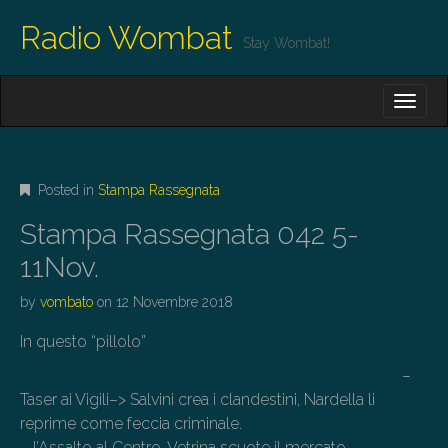
Radio Wombat
Stay Wombat!
M
S
K
A
I
I
P
T
N
O
Posted in
Stampa Rassegnata
M
C
O
E
Stampa Rassegnata 042 5-
N
N
T
11Nov.
E
U
N
by
vombato
on
12 Novembre 2018
T
In questo “pillolo”
–
Taser ai Vigili–> Salvini crea i clandestini, Nardella li
reprime come feccia criminale.
– l’Assalto al Centro-Vetrina scuote il mercato