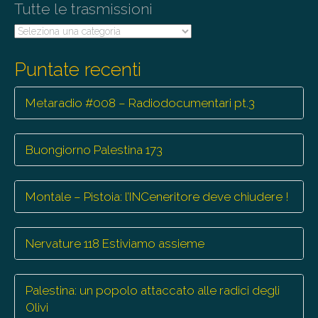
Tutte le trasmissioni
n
Tutte
le
trasmissioni
Puntate recenti
Metaradio #008 – Radiodocumentari pt.3
Buongiorno Palestina 173
Montale – Pistoia: l’INCeneritore deve chiudere !
Nervature 118 Estiviamo assieme
Palestina: un popolo attaccato alle radici degli
Olivi