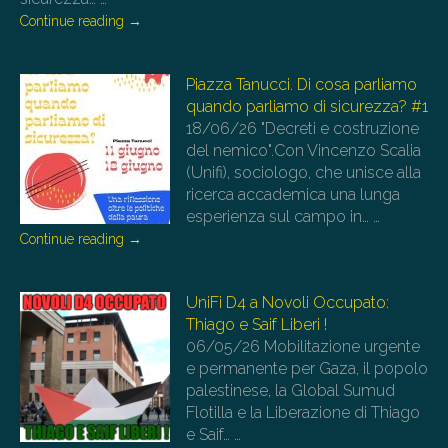
Continue reading
→
Piazza Tanucci. Di cosa parliamo
quando parliamo di sicurezza? #1
18/06/26
"Decreti e costruzione
del nemico".Con Vincenzo Scalia
(Unifi), sociologo, che unisce alla
ricerca accademica una lunga
esperienza sul campo in…
…
Continue reading
→
UniFi D4 a Novoli Occupato:
Thiago e Saif Liberi !
06/05/26
Mobilitazione urgente
e permanente per Gaza, il popolo
palestinese, la Global Sumud
Flotilla e la Liberazione di Thiago
e Saif…
…