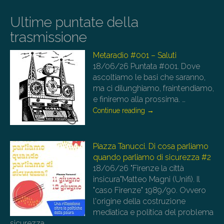
Ultime puntate della
trasmissione
Metaradio #001 – Saluti
18/06/26
Puntata #001. Dove
ascoltiamo le basi che saranno,
ma ci dilunghiamo, fraintendiamo,
e finiremo alla prossima.
…
Continue reading
→
Piazza Tanucci. Di cosa parliamo
quando parliamo di sicurezza #2
18/06/26
"Firenze la città
insicura"Matteo Magni (Unifi). Il
"caso Firenze" 1989/90. Ovvero
l'origine della costruzione
mediatica e politica del problema
sicurezza…
…