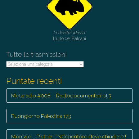
In diretta adesso:
L'urlo dei Balcani
Tutte le trasmissioni
Tutte
le
trasmissioni
Puntate recenti
Metaradio #008 – Radiodocumentari pt.3
Buongiorno Palestina 173
Montale – Pistoia: l’INCeneritore deve chiudere !