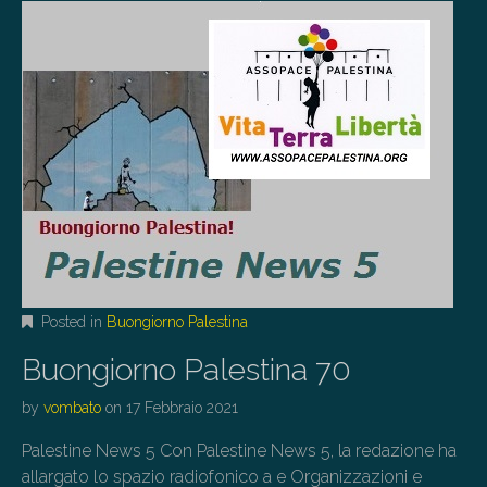
Posted in
Buongiorno Palestina
Buongiorno Palestina 70
by
vombato
on
17 Febbraio 2021
Palestine News 5 Con Palestine News 5, la redazione ha
allargato lo spazio radiofonico a e Organizzazioni e