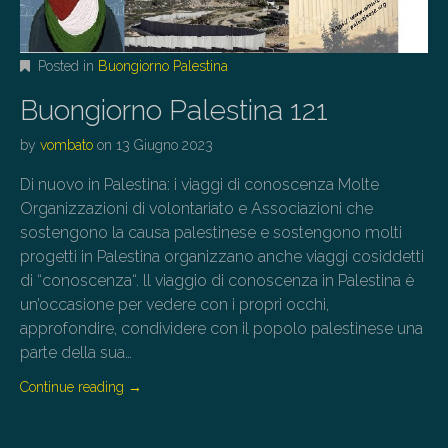
Posted in
Buongiorno Palestina
Buongiorno Palestina 121
by
vombato
on
13 Giugno 2023
Di nuovo in Palestina: i viaggi di conoscenza Molte
Organizzazioni di volontariato e Associazioni che
sostengono la causa palestinese e sostengono molti
progetti in Palestina organizzano anche viaggi cosiddetti
di “conoscenza“. ll viaggio di conoscenza in Palestina è
un’occasione per vedere con i propri occhi,
approfondire, condividere con il popolo palestinese una
parte della sua…
Continue reading
→