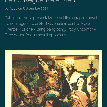
Le conseguenze – Sted
by
Addu
on
5 Dicembre 2024
Pubblichiamo la presentaizone del libro graphic novel
Le conseguenze di Sted avvenuta al centro Java a
Firenze Musiche:– Bang bang bang, Tracy Chapman–
Face down, Red jumpsuit apparatus