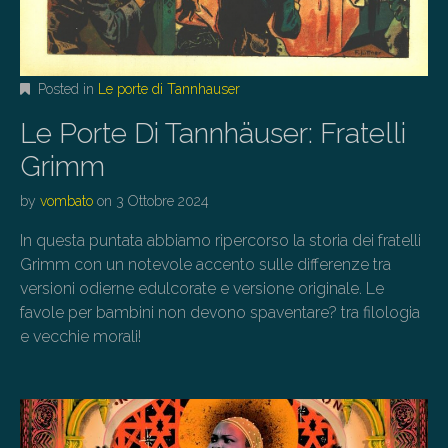
Posted in
Le porte di Tannhauser
Le Porte Di Tannhäuser: Fratelli
Grimm
by
vombato
on
3 Ottobre 2024
In questa puntata abbiamo ripercorso la storia dei fratelli
Grimm con un notevole accento sulle differenze tra
versioni odierne edulcorate e versione originale. Le
favole per bambini non devono spaventare? tra filologia
e vecchie morali!