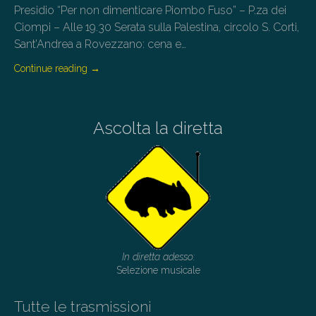
Presidio “Per non dimenticare Piombo Fuso” – P.za dei
Ciompi – Alle 19.30 Serata sulla Palestina, circolo S. Corti,
Sant’Andrea a Rovezzano: cena e…
Continue reading
→
Ascolta la diretta
In diretta adesso:
Selezione musicale
Tutte le trasmissioni