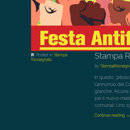
Stampa R
Posted in
Stampa
Rassegnata
by
StampaRassegn
In questo “pillolo
L’annuncio del C
granchè. Alcune ri
per il nuovo mast
comunali. Uno sg
Continue reading