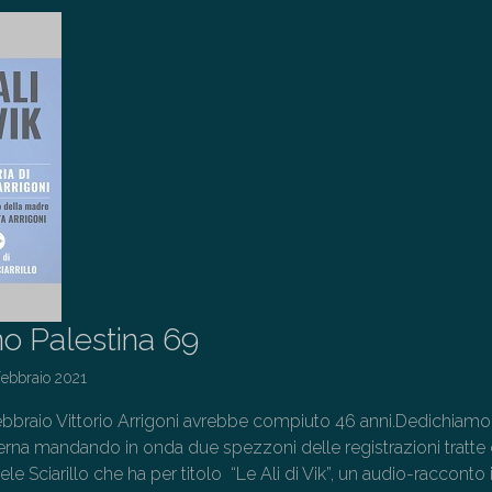
o Palestina 69
Febbraio 2021
4 febbraio Vittorio Arrigoni avrebbe compiuto 46 anni.Dedichiamo a
erna mandando in onda due spezzoni delle registrazioni tratte 
e Sciarillo che ha per titolo “Le Ali di Vik”, un audio-racconto 