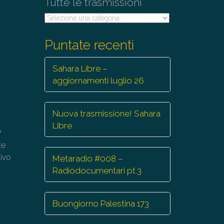
Tutte le trasmissioni
Tutte
le
trasmissioni
Puntate recenti
Sahara Libre –
aggiornamenti luglio 26
Nuova trasmissione! Sahara
Libre
?
ce
tivo
Metaradio #008 –
Radiodocumentari pt.3
Buongiorno Palestina 173