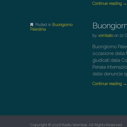
Continue reading
Buongiorn
Posted in
Buongiorno
Palestina
by
vombato
on
22 
Buongiorno Palest
occasione della M
giudicati dalla C
Penale Internazion
delle denuncie spo
Continue reading
Copyright © 2026
Radio Wombat
. All Rights Reserved.