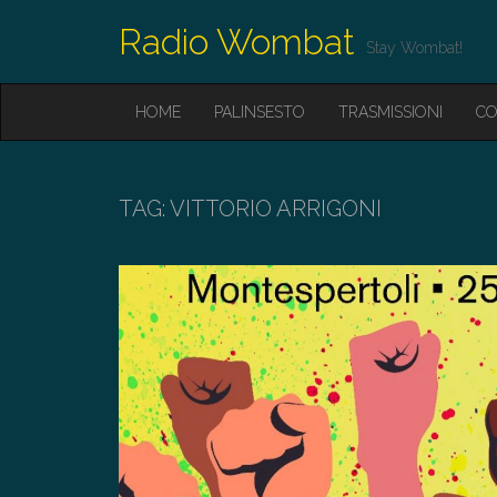
Radio Wombat
Stay Wombat!
M
S
HOME
PALINSESTO
TRASMISSIONI
CO
K
A
I
I
P
T
N
O
TAG:
VITTORIO ARRIGONI
M
C
O
E
N
N
T
E
U
N
T