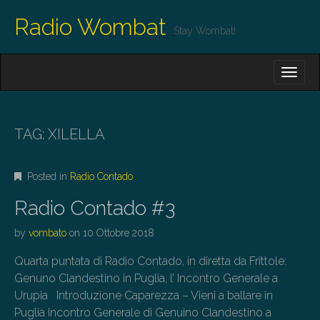
Radio Wombat
Stay Wombat!
M
S
K
A
I
I
P
T
N
O
TAG:
XILELLA
M
C
O
E
N
Posted in
Radio Contado
N
T
E
U
Radio Contado #3
N
T
by
vombato
on
10 Ottobre 2018
Quarta puntata di Radio Contado, in diretta da Frittole:
Genuno Clandestino in Puglia, l’ Incontro Generale a
Urupia Introduzione Caparezza – Vieni a ballare in
Puglia Incontro Generale di Genuino Clandestino a