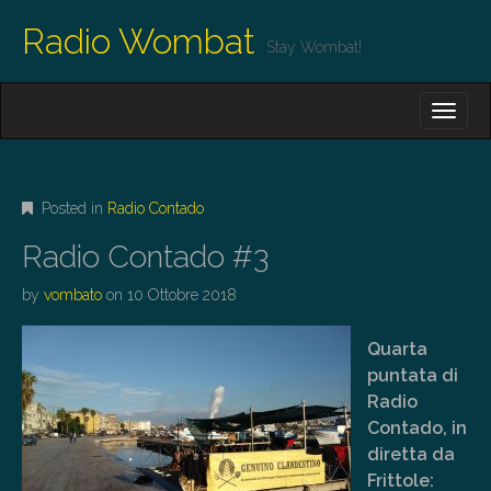
Radio Wombat
Stay Wombat!
M
S
K
A
I
I
P
T
N
O
Posted in
Radio Contado
M
C
O
E
Radio Contado #3
N
N
T
by
vombato
on
10 Ottobre 2018
E
U
N
T
Quarta
puntata di
Radio
Contado, in
diretta da
Frittole: