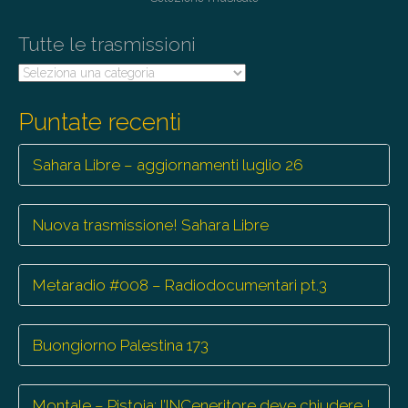
o
n
Tutte le trasmissioni
Tutte
le
trasmissioni
Puntate recenti
Sahara Libre – aggiornamenti luglio 26
Nuova trasmissione! Sahara Libre
Metaradio #008 – Radiodocumentari pt.3
Buongiorno Palestina 173
Montale – Pistoia: l’INCeneritore deve chiudere !