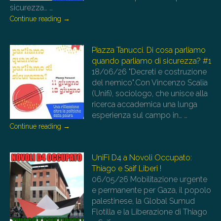
sicurezza…
…
Continue reading
→
Piazza Tanucci. Di cosa parliamo
quando parliamo di sicurezza? #1
18/06/26
"Decreti e costruzione
del nemico".Con Vincenzo Scalia
(Unifi), sociologo, che unisce alla
ricerca accademica una lunga
esperienza sul campo in…
…
Continue reading
→
UniFi D4 a Novoli Occupato:
Thiago e Saif Liberi !
06/05/26
Mobilitazione urgente
e permanente per Gaza, il popolo
palestinese, la Global Sumud
Flotilla e la Liberazione di Thiago