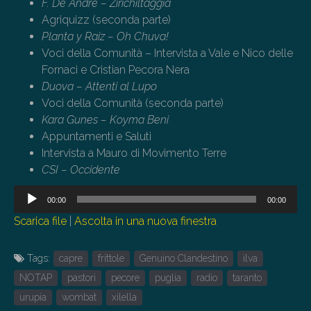
F. De André – Zirichiltaggia
Agriquizz (seconda parte)
Planta y Raiz – Oh Chuva!
Voci della Comunità – Intervista a Vale e Nico delle
Fornaci e Cristian Pecora Nera
Duova – Attenti al Lupo
Voci della Comunità (seconda parte)
Kara Gunes – Koyma Beni
Appuntamenti e Saluti
Intervista a Mauro di Movimento Terre
CSI – Occidente
Audio
00:00
00:00
Player
Scarica file
|
Ascolta in una nuova finestra
Tags:
capre
frittole
Genuino Clandestino
ilva
NOTAP
pastori
pecore
puglia
radio
taranto
urupia
wombat
xilella