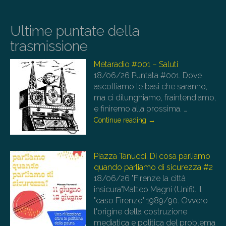
Ultime puntate della
trasmissione
Metaradio #001 – Saluti
18/06/26
Puntata #001. Dove
ascoltiamo le basi che saranno,
ma ci dilunghiamo, fraintendiamo,
e finiremo alla prossima.
…
Continue reading
→
Piazza Tanucci. Di cosa parliamo
quando parliamo di sicurezza #2
18/06/26
"Firenze la città
insicura"Matteo Magni (Unifi). Il
"caso Firenze" 1989/90. Ovvero
l'origine della costruzione
mediatica e politica del problema