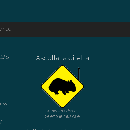
MONDO
les
Ascolta la diretta
s to
In diretta adesso:
Selezione musicale
77