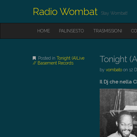
Radio Wombat
Stay Wombat!
M
S
HOME
PALINSESTO
TRASMISSIONI
CO
K
A
I
I
P
T
N
O
Tonight (
Posted in
Tonight (A)Live
M
C
// Basement Records
O
E
by
vombato
on
12 
N
N
T
Il Dj che nella
E
U
N
T