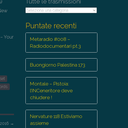
Tutte le trasmissioni
79
Tutte
,New
le
trasmissioni
Puntate recenti
 – Your
Metaradio #008 –
Radiodocumentari pt.3
Buongiorno Palestina 173
 set
Montale – Pistoia:
cords
l’INCeneritore deve
chiudere !
Nervature 118 Estiviamo
assieme
2/2016
→