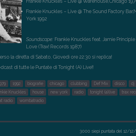
Frankie Knuckles – Live @ Warehouse,Chicago 19
Frankie Knuckles – Live @ The Sound Factory Bar
York 1992
Soundscape:
Frankie Knuckles feat. Jamie Principle
Love (Trax! Records 1987)
erso la diretta di Sabato, Giovedì ore 22:30 si replica!
cast di tutte le Puntate di Tonight (A) Live!!
979
1992
biografie
chicago
clubbing
Def Mix
disco
dj
ankie Knuckles
house
new york
radio
tonight (a)live
trax re
t radio
wombatradio
3000 siepi puntata del 12/1