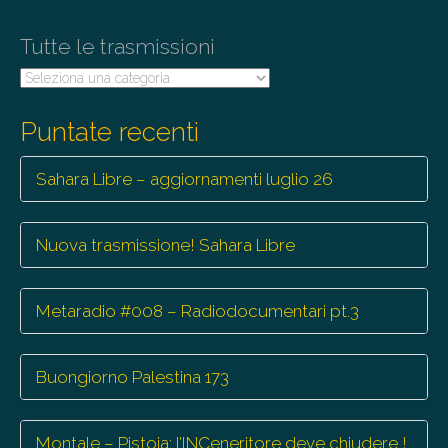
o
Tutte le trasmissioni
n
Tutte
le
trasmissioni
Puntate recenti
Sahara Libre – aggiornamenti luglio 26
Nuova trasmissione! Sahara Libre
Metaradio #008 – Radiodocumentari pt.3
Buongiorno Palestina 173
Montale – Pistoia: l’INCeneritore deve chiudere !