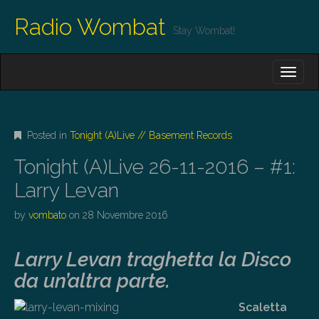
Radio Wombat
Stay Wombat!
M
S
K
A
I
I
P
T
N
O
Posted in
Tonight (A)Live // Basement Records
M
C
O
E
Tonight (A)Live 26-11-2016 – #1:
N
N
T
Larry Levan
E
U
N
by
vombato
on
28 Novembre 2016
T
Larry Levan traghetta la Disco
da un’altra parte.
Scaletta