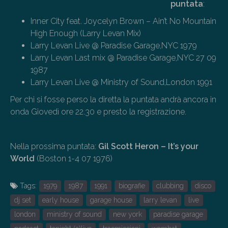
puntata
:
Inner City feat. Joycelyn Brown – Ain’t No Mountain
High Enough (Larry Levan Mix)
Larry Levan Live @ Paradise Garage,NYC 1979
Larry Levan Last mix @ Paradise Garage,NYC 27 09
1987
Larry Levan Live @ Ministry of Sound,London 1991
Per chi si fosse perso la diretta la puntata andrà ancora in
onda Giovedì ore 22.30 e presto la registrazione.
Nella prossima puntata:
Gil Scott Heron – It’s your
World
(Boston 1-4 07 1976)
Tags:
1979
1987
1991
biografie
clubbing
disco
dj set
early house
garage house
larry levan
live
london
ministry of sound
new york
paradise garage