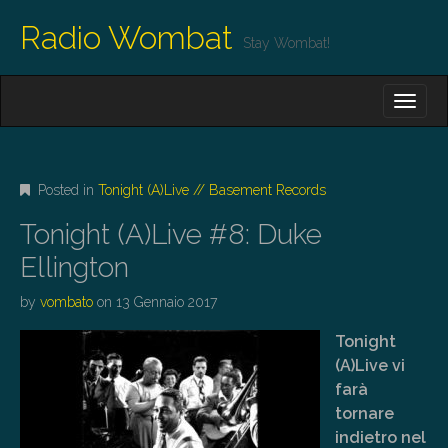
Radio Wombat
Stay Wombat!
M
S
K
A
I
I
P
T
N
O
Posted in
Tonight (A)Live // Basement Records
M
C
O
E
Tonight (A)Live #8: Duke
N
N
T
Ellington
E
U
N
by
vombato
on
13 Gennaio 2017
T
Tonight
(A)Live vi
farà
tornare
indietro nel