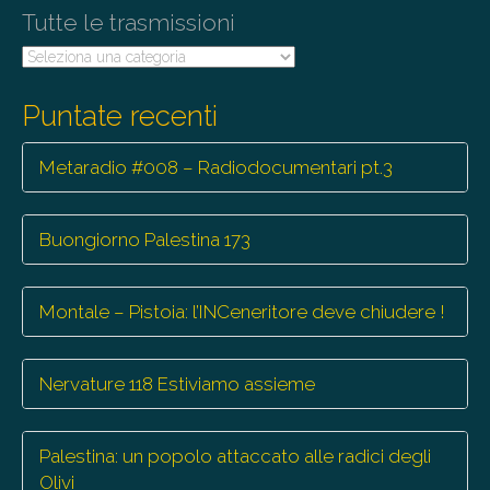
Tutte le trasmissioni
n
Tutte
le
trasmissioni
Puntate recenti
Metaradio #008 – Radiodocumentari pt.3
Buongiorno Palestina 173
Montale – Pistoia: l’INCeneritore deve chiudere !
Nervature 118 Estiviamo assieme
Palestina: un popolo attaccato alle radici degli
Olivi