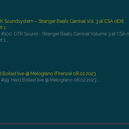
TK Soundsystem – Stranger Beats Carnival Vol. 3 at CSA nEXt
t 1
e #100: OTK Sound - Stranger Beats Carnival Volume 3 at CSA 
t 1
…
d Boiled live @ Melograno (Firenze) 08.02.2023
e #99: Hard Boiled live @ Melograno 08.02.2023
…