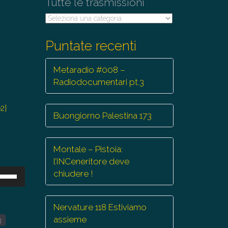
Tutte le trasmissioni
Tutte
le
trasmissioni
Puntate recenti
Metaradio #008 –
Radiodocumentari pt.3
e2]
Buongiorno Palestina 173
Montale – Pistoia:
l’INCeneritore deve
sa
chiudere !
ti
Nervature 118 Estiviamo
eccia
assieme
g
/giù