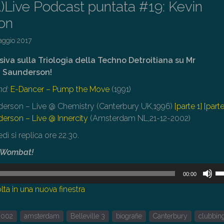
A)Live Podcast puntata #19: Kevin
on
aggio 2017
iva sulla Triologia della Techno Detroitiana su Mr
n Saunderson!
nd:
E-Dancer – Pump the Move
(1991)
derson – Live @ Chemistry (Canterbury UK,1996)
[parte 1]
[part
erson – Live @ Innercity
(Amsterdam NL,21-12-2002)
ì si replica ore 22.30.
y Wombat!
U
00:00
i
lta in una nuova finestra
tas
fr
2002
amsterdam
Belleville 3
biografie
Canterbury
clubbin
su