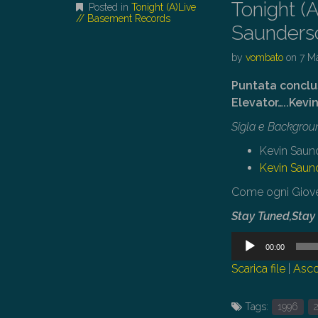
Tonight (
Posted in
Tonight (A)Live
// Basement Records
Saunders
by
vombato
on
7 M
Puntata conclus
Elevator…..Kevi
Sigla e Backgrou
Kevin Saun
Kevin Saund
Come ogni Gioved
Stay Tuned,Sta
Audio
00:00
Player
Scarica file
|
Asco
Tags:
1996