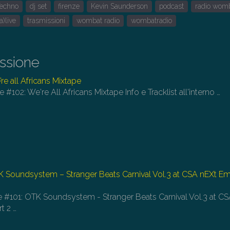
pe
Techno
dj set
firenze
Kevin Saunderson
podcast
radio wom
au
a)live
trasmissioni
wombat radio
wombatradio
o
di
il
issione
vo
re all Africans Mixtape
e #102: We're All Africans Mixtape Info e Tracklist all'interno
…
TK Soundsystem – Stranger Beats Carnival Vol.3 at CSA nEXt E
ve #101: OTK Soundsystem - Stranger Beats Carnival Vol.3 at C
rt 2
…