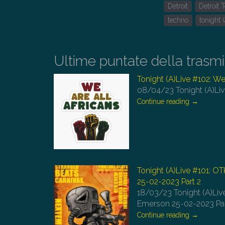
Detroit
Detroit 
techno
tonight (
Ultime puntate della trasm
Tonight (A)Live #102: We’
08/04/23
Tonight (A)Liv
Continue reading
→
Tonight (A)Live #101: O
25-02-2023 Part 2
18/03/23
Tonight (A)Li
Emerson 25-02-2023 Pa
Continue reading
→