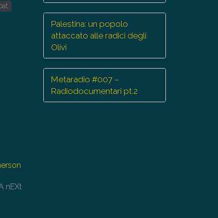
r
bat
mentare
Palestina: un popolo
attaccato alle radici degli
minuire
Olivi
lume.
Metaradio #007 –
Radiodocumentari pt.2
merson
SA nEXt