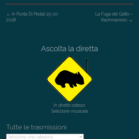
P
←
In Punta Di Pedali 25-10-
La Fuga del Gatto –
2018
Rachmaninov
→
o
s
t
Ascolta la diretta
n
a
v
i
g
a
t
In diretta adesso:
i
Selezione musicale
o
Tutte le trasmissioni
n
Tutte