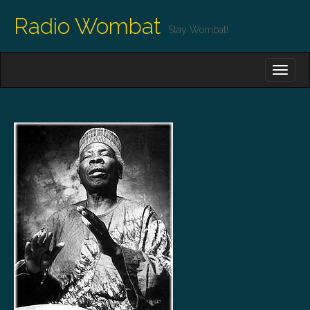
Radio Wombat
Stay Wombat!
M
S
K
A
I
I
P
T
N
O
M
C
O
E
N
N
T
E
U
N
T