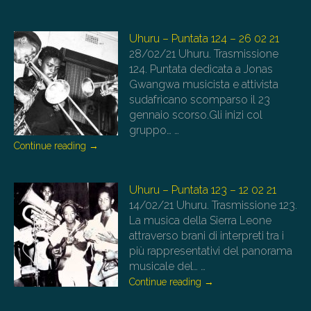
Uhuru – Puntata 124 – 26 02 21
28/02/21
Uhuru. Trasmissione
124. Puntata dedicata a Jonas
Gwangwa musicista e attivista
sudafricano scomparso il 23
gennaio scorso.Gli inizi col
gruppo…
…
Continue reading
→
Uhuru – Puntata 123 – 12 02 21
14/02/21
Uhuru. Trasmissione 123.
La musica della Sierra Leone
attraverso brani di interpreti tra i
più rappresentativi del panorama
musicale del…
…
Continue reading
→