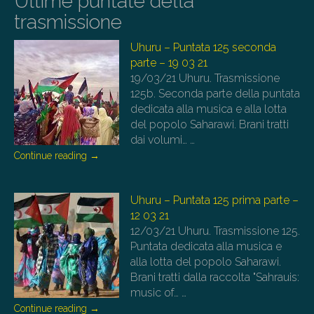
Ultime puntate della
trasmissione
Uhuru – Puntata 125 seconda
parte – 19 03 21
19/03/21
Uhuru. Trasmissione
125b. Seconda parte della puntata
dedicata alla musica e alla lotta
del popolo Saharawi. Brani tratti
dai volumi…
…
Continue reading
→
Uhuru – Puntata 125 prima parte –
12 03 21
12/03/21
Uhuru. Trasmissione 125.
Puntata dedicata alla musica e
alla lotta del popolo Saharawi.
Brani tratti dalla raccolta "Sahrauis:
music of…
…
Continue reading
→