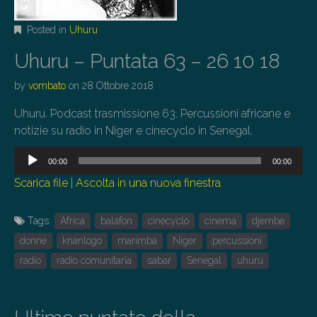
Posted in
Uhuru
Uhuru – Puntata 63 – 26 10 18
by
vombato
on
28 Ottobre 2018
Uhuru. Podcast trasmissione 63. Percussioni africane e
notizie su radio in Niger e cinecyclo in Senegal.
Audio
00:00
00:00
Player
Scarica file
|
Ascolta in una nuova finestra
Tags:
Africa
balafon
cinecyclo
cinema
djembe
donne
knanlogo
marimba
Niger
percussioni
radio
radio comunitaria
sabar
Senegal
uhuru