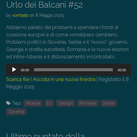
Urlo dei Balcani #52
by
vombato
on
8 Maggio 2025
Abbiamo parlato dei problemi a spendere i fondi di
coesione europei e di come vorrebbero cambiarlo,
Problemi politici in Slovenia, Serbia e il “nuovo” governo,
Georgia e stretta autoritaria, Romania e le nuove elezioni
ed infine Albania e il disboscamento incontrollato.
Audio
00:00
00:00
Player
Scarica file
|
Ascolta in una nuova finestra
|
Registrato il 8
Maggio 2025
Tags:
Albania
Eu
Georgia
Romania
Serbia
Slovenia
Ultime puntate della