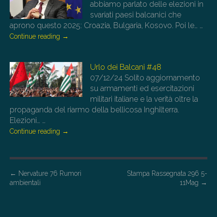
abbiamo parlato delle elezioni in
svariati paesi balcanici che
aprono questo 2025: Croazia, Bulgaria, Kosovo. Poi le…
…
Continue reading
→
Urlo dei Balcani #48
07/12/24
Solito aggiornamento
su armamenti ed esercitazioni
militari italiane e la verità oltre la
propaganda del riarmo della bellicosa Inghilterra.
Elezioni…
…
Continue reading
→
P
←
Nervature 76 Rumori
Stampa Rassegnata 296 5-
ambientali
11Mag
→
o
s
t