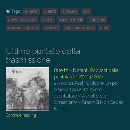
Tags:
8 hertz
8hertz
ambient
coil
drew mcdowell
drone
experimental
industrial
massimo pupillo
podcast
thighpaulsandra
uruk
Ultime puntate della
trasmissione
8Hertz – Distanti. Podcast della
puntata del 27/04/2021
27/04/21
Post hardcore, un pò
emo, un pò altro Avete
ascoltatato / Ascolterete:
Ornaments - BreathSi Non Sedes
Is - Il…
…
Continue reading
→