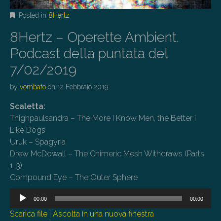
Posted in
8Hertz
8Hertz – Operette Ambient.
Podcast della puntata del
7/02/2019
by
vombato
on
12 Febbraio 2019
Scaletta:
Thighpaulsandra – The More I Know Men, the Better I
Like Dogs
Uruk – Spagyria
Drew McDowall – The Chimeric Mesh Withdraws (Parts
1-3)
Compound Eye – The Outer Sphere
Audio
00:00
00:00
Player
Scarica file
|
Ascolta in una nuova finestra