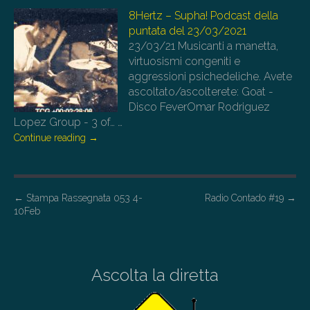
8Hertz – Supha! Podcast della
puntata del 23/03/2021
23/03/21
Musicanti a manetta,
virtuosismi congeniti e
aggressioni psichedeliche. Avete
ascoltato/ascolterete: Goat -
Disco FeverOmar Rodriguez
Lopez Group - 3 of…
…
Continue reading
→
P
←
Stampa Rassegnata 053 4-
Radio Contado #19
→
10Feb
o
s
t
Ascolta la diretta
n
a