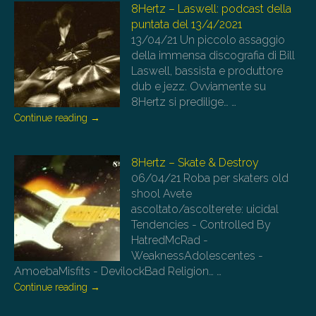
8Hertz – Laswell: podcast della
puntata del 13/4/2021
13/04/21
Un piccolo assaggio
della immensa discografia di Bill
Laswell, bassista e produttore
dub e jezz. Ovviamente su
8Hertz si predilige…
…
Continue reading
→
8Hertz – Skate & Destroy
06/04/21
Roba per skaters old
shool Avete
ascoltato/ascolterete: uicidal
Tendencies - Controlled By
HatredMcRad -
WeaknessAdolescentes -
AmoebaMisfits - DevilockBad Religion…
…
Continue reading
→