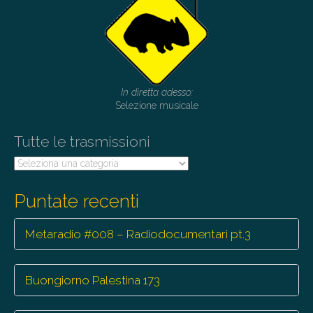
v
i
g
a
t
In diretta adesso:
i
Selezione musicale
o
Tutte le trasmissioni
n
Tutte
le
trasmissioni
Puntate recenti
Metaradio #008 – Radiodocumentari pt.3
Buongiorno Palestina 173