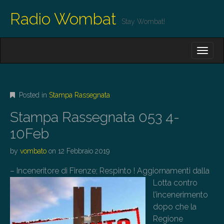
Radio Wombat
Stay Wombat!
M
S
K
A
I
I
P
T
N
O
Posted in
Stampa Rassegnata
M
C
O
E
Stampa Rassegnata 053 4-
N
N
T
10Feb
E
U
N
by
vombato
on
12 Febbraio 2019
T
– Inceneritore di Firenze
; Respinto ! Aggiornamenti dalla
Lotta contro
l’incenerimento
dopo che la
Regione