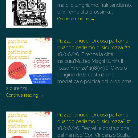
ma ci dilunghiamo, fraintendiamo,
e finiremo alla prossima.
…
Continue reading
→
Piazza Tanucci. Di cosa parliamo
quando parliamo di sicurezza #2
18/06/26
"Firenze la città
insicura"Matteo Magni (Unifi). Il
"caso Firenze" 1989/90. Ovvero
l'origine della costruzione
mediatica e politica del problema
sicurezza…
…
Continue reading
→
Piazza Tanucci. Di cosa parliamo
quando parliamo di sicurezza? #1
18/06/26
"Decreti e costruzione
del nemico".Con Vincenzo Scalia