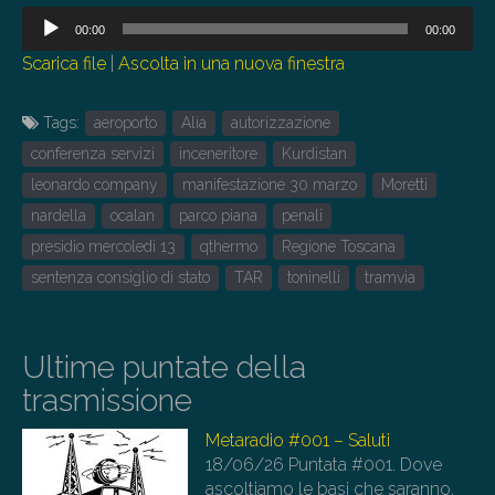
Audio
00:00
00:00
Player
Scarica file
|
Ascolta in una nuova finestra
Tags:
aeroporto
Alia
autorizzazione
conferenza servizi
inceneritore
Kurdistan
leonardo company
manifestazione 30 marzo
Moretti
nardella
ocalan
parco piana
penali
presidio mercoledi 13
qthermo
Regione Toscana
sentenza consiglio di stato
TAR
toninelli
tramvia
Ultime puntate della
trasmissione
Metaradio #001 – Saluti
18/06/26
Puntata #001. Dove
ascoltiamo le basi che saranno,