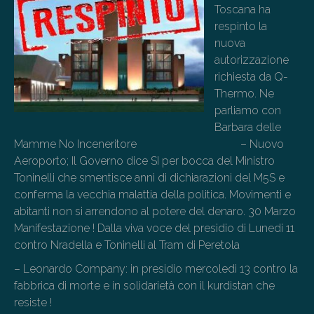
Toscana ha
respinto la
nuova
autorizzazione
richiesta da Q-
Thermo. Ne
parliamo con
Barbara delle
Mamme No Inceneritore – Nuovo
Aeroporto; Il Governo dice SI per bocca del Ministro
Toninelli che smentisce anni di dichiarazioni del M5S e
conferma la vecchia malattia della politica. Movimenti e
abitanti non si arrendono al potere del denaro. 30 Marzo
Manifestazione ! Dalla viva voce del presidio di Lunedi 11
contro Nradella e Toninelli al Tram di Peretola
– Leonardo Company: in presidio mercoledi 13 contro la
fabbrica di morte e in solidarietà con il kurdistan che
resiste !