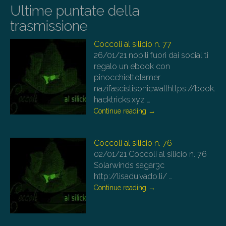
Ultime puntate della
trasmissione
Coccoli al silicio n. 77
26/01/21
nobili fuori dai social ti
regalo un ebook con
pinocchiettolamer
nazifascistisonicwallhttps://book.
hacktricks.xyz
…
Continue reading
→
Coccoli al silicio n. 76
02/01/21
Coccoli al silicio n. 76
Solarwinds sagar3c
http://lisadu.vado.li/
…
Continue reading
→