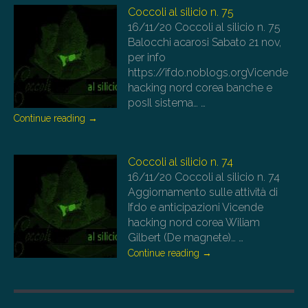
Coccoli al silicio n. 75
16/11/20
Coccoli al silicio n. 75
Balocchi acarosi Sabato 21 nov,
per info
https://ifdo.noblogs.orgVicende
hacking nord corea banche e
posIl sistema…
…
Continue reading
→
Coccoli al silicio n. 74
16/11/20
Coccoli al silicio n. 74
Aggiornamento sulle attività di
Ifdo e anticipazioni Vicende
hacking nord corea Wiliam
Gilbert (De magnete)…
…
Continue reading
→