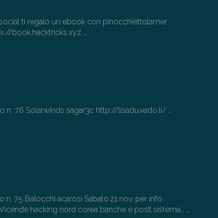
di
il
i social ti regalo un ebook con pinocchiettolamer
vo
ps://book.hacktricks.xyz
…
cio n. 76 Solarwinds sagar3c http://lisadu.vado.li/
…
cio n. 75 Balocchi acarosi Sabato 21 nov, per info
gVicende hacking nord corea banche e posIl sistema…
…