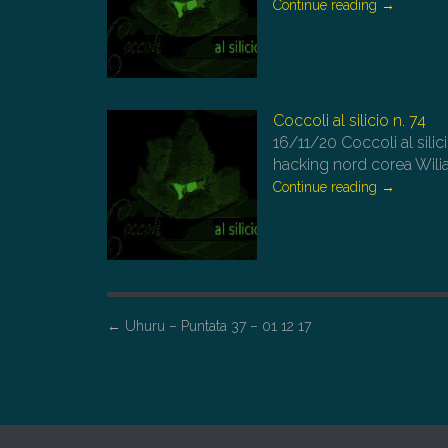
Continue reading
→
Coccoli al silicio n. 74
16/11/20
Coccoli al sili
hacking nord corea Wili
Continue reading
→
P
←
Uhuru – Puntata 37 – 01 12 17
o
s
t
n