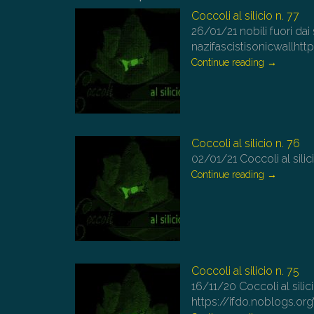
Coccoli al silicio n. 77
26/01/21
nobili fuori da
nazifascistisonicwallhtt
Continue reading
→
Coccoli al silicio n. 76
02/01/21
Coccoli al sili
Continue reading
→
Coccoli al silicio n. 75
16/11/20
Coccoli al sili
https://ifdo.noblogs.or