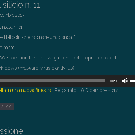
silicio n. 11
icembre 2017
untata n. 11
are i bitcoin che rapinare una banca ?
 e mitm
0 $ per non la non divulgazione del proprio db clienti
ndows (malware, virus e antivirus)
U
00:00
i
lta in una nuova finestra
|
Registrato il 8 Dicembre 2017
tas
fr
 silicio
su
pe
au
issione
o