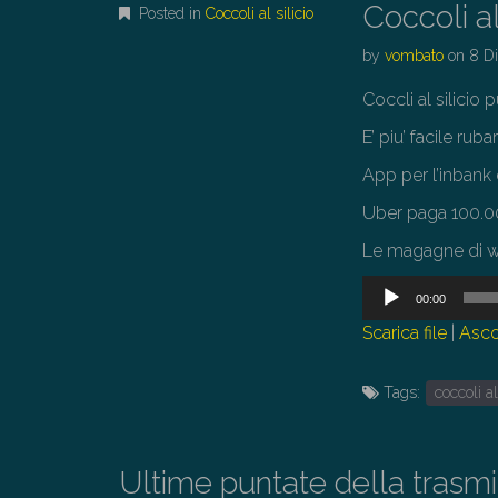
Coccoli al 
Posted in
Coccoli al silicio
by
vombato
on
8 D
Coccli al silicio p
E’ piu’ facile rub
App per l’inbank
Uber paga 100.00
Le magagne di wi
Audio
00:00
Player
Scarica file
|
Asco
Tags:
coccoli al
Ultime puntate della trasm