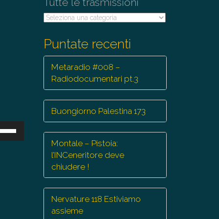
Tutte le trasmissioni
Tutte
le
trasmissioni
Puntate recenti
Metaradio #008 –
Radiodocumentari pt.3
Buongiorno Palestina 173
sa
Montale – Pistoia:
ti
l’INCeneritore deve
eccia
chiudere !
/giù
r
mentare
Nervature 118 Estiviamo
assieme