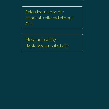
minuire
Palestina: un popolo
lume.
attaccato alle radici degli
Olivi
Metaradio #007 –
Radiodocumentari pt.2