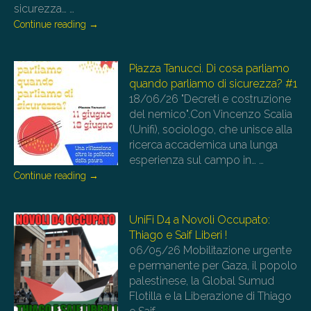
sicurezza…
…
Continue reading
→
Piazza Tanucci. Di cosa parliamo
quando parliamo di sicurezza? #1
18/06/26
"Decreti e costruzione
del nemico".Con Vincenzo Scalia
(Unifi), sociologo, che unisce alla
ricerca accademica una lunga
esperienza sul campo in…
…
Continue reading
→
UniFi D4 a Novoli Occupato:
Thiago e Saif Liberi !
06/05/26
Mobilitazione urgente
e permanente per Gaza, il popolo
palestinese, la Global Sumud
Flotilla e la Liberazione di Thiago