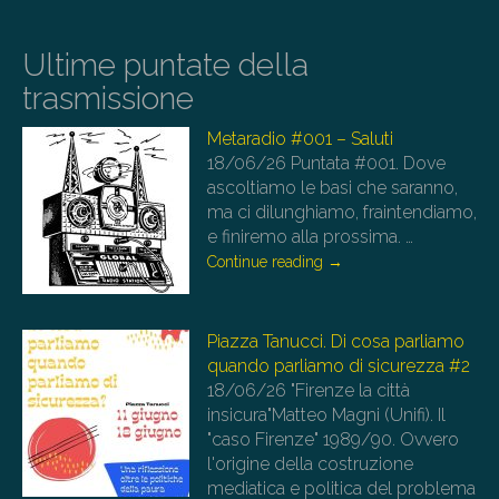
Ultime puntate della
trasmissione
Metaradio #001 – Saluti
18/06/26
Puntata #001. Dove
ascoltiamo le basi che saranno,
ma ci dilunghiamo, fraintendiamo,
e finiremo alla prossima.
…
Continue reading
→
Piazza Tanucci. Di cosa parliamo
quando parliamo di sicurezza #2
18/06/26
"Firenze la città
insicura"Matteo Magni (Unifi). Il
"caso Firenze" 1989/90. Ovvero
l'origine della costruzione
mediatica e politica del problema