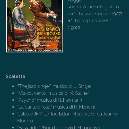
sonoro/cinematografico
da ” The jazz singer” (1927)
a “The big Lebowski”
(1998)
Scaletta:
“
The jazz singer” musica di L. Singer
“Via col vento” musica di M. Stainer
“Psycho” musica di H. Hermann
“La pantera rosa” musica di H. Mancini
“Jules e Jim” Le Tourbillon interpretato da Jeanne
Moreau
“Easy rider” “Born to be wild” Steppenwolf