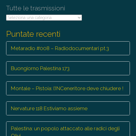
o
Tutte le trasmissioni
n
Tutte
le
trasmissioni
Puntate recenti
Metaradio #008 – Radiodocumentari pt.3
Buongiorno Palestina 173
Montale – Pistoia: l’INCeneritore deve chiudere !
Nervature 118 Estiviamo assieme
Palestina: un popolo attaccato alle radici degli
Olivi