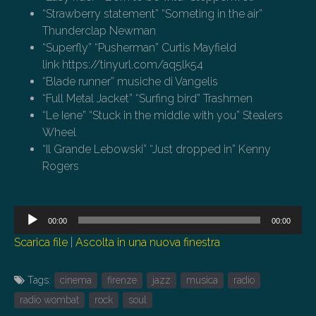
“Strawberry statement” “Someting in the air”
Thunderclap Newman
“Superfly” “Pusherman” Curtis Mayfield
link https://tinyurl.com/aq5lk54
“Blade runner” musiche di Vangelis
“Full Metal Jacket” “Surfing bird” Trashmen
“Le Iene” “Stuck in the middle with you” Stealers
Wheel
“Il Grande Lebowski” “Just dropped in” Kenny
Rogers
Audio
00:00
00:00
Player
Scarica file
|
Ascolta in una nuova finestra
Tags:
cinema
firenze
jazz
musica
radio
radio wombat
rock
soul