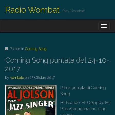
Radio Wombat
Stay Wombat!
M
S
K
A
I
I
P
T
N
O
Posted in
Coming Song
M
C
O
E
Coming Song puntata del 24-10-
N
N
T
2017
E
U
N
by
vombato
on
25 Ottobre 2017
T
Prima puntata di Coming
Song
Mr Blonde, Mr Orange e Mr
Pink vi condurranno in un
viaggio