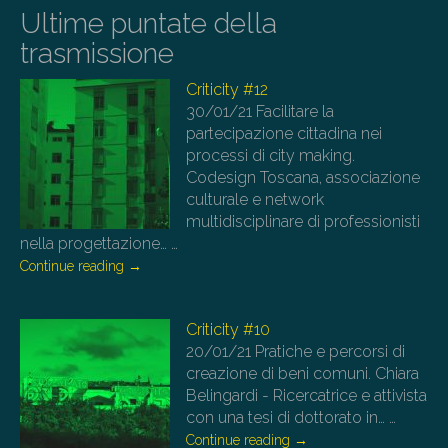
Ultime puntate della
trasmissione
Criticity #12
30/01/21
Facilitare la
partecipazione cittadina nei
processi di city making.
Codesign Toscana, associazione
culturale e network
multidisciplinare di professionisti
nella progettazione…
…
Continue reading
→
Criticity #10
20/01/21
Pratiche e percorsi di
creazione di beni comuni. Chiara
Belingardi - Ricercatrice e attivista
con una tesi di dottorato in…
…
Continue reading
→