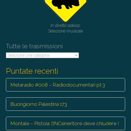
g
a
t
In diretta adesso:
i
Selezione musicale
o
Tutte le trasmissioni
n
Tutte
le
trasmissioni
Puntate recenti
Metaradio #008 – Radiodocumentari pt.3
Buongiorno Palestina 173
Montale – Pistoia: l’INCeneritore deve chiudere !