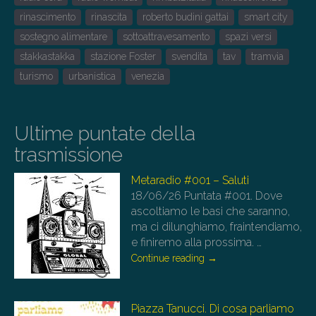
rinascimento
rinascita
roberto budini gattai
smart city
sostegno alimentare
sottoattravesamento
spazi versi
stakkastakka
stazione Foster
svendita
tav
tramvia
turismo
urbanistica
venezia
Ultime puntate della
trasmissione
Metaradio #001 – Saluti
18/06/26
Puntata #001. Dove
ascoltiamo le basi che saranno,
ma ci dilunghiamo, fraintendiamo,
e finiremo alla prossima.
…
Continue reading
→
Piazza Tanucci. Di cosa parliamo