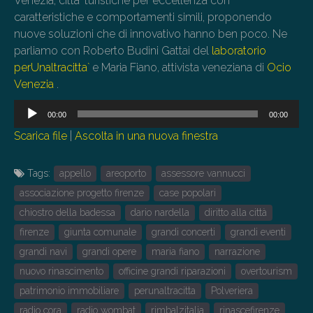
Venezia, citta` turistiche per eccellenza con
caratteristiche e comportamenti simili, proponendo
nuove soluzioni che di innovativo hanno ben poco. Ne
parliamo con Roberto Budini Gattai del
laboratorio
perUnaltracitta`
e Maria Fiano, attivista veneziana di
Ocio
Venezia
.
Audio
00:00
00:00
Player
Scarica file
|
Ascolta in una nuova finestra
Tags:
appello
areoporto
assessore vannucci
associazione progetto firenze
case popolari
chiostro della badessa
dario nardella
diritto alla città
firenze
giunta comunale
grandi concerti
grandi eventi
grandi navi
grandi opere
maria fiano
narrazione
nuovo rinascimento
officine grandi riparazioni
overtourism
patrimonio immobiliare
perunaltracitta
Polveriera
radio cora
radio wombat
rimbalzitalia
rinascefirenze