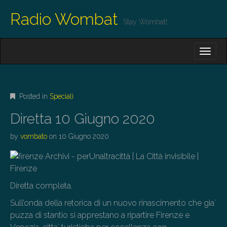
Radio Wombat
Stay Wombat!
M
S
K
A
I
I
P
T
N
O
Posted in
Speciali
M
C
O
E
Diretta 10 Giugno 2020
N
N
T
by
vombato
on
10 Giugno 2020
E
U
N
T
Diretta completa.
Sull’onda della retorica di un nuovo rinascimento che gia`
puzza di stantio si apprestano a ripartire Firenze e