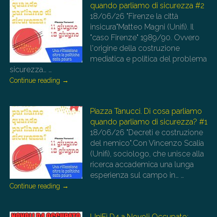
quando parliamo di sicurezza #2
18/06/26
"Firenze la città
insicura"Matteo Magni (Unifi). Il
"caso Firenze" 1989/90. Ovvero
l'origine della costruzione
mediatica e politica del problema
sicurezza…
…
Continue reading
→
Piazza Tanucci. Di cosa parliamo
quando parliamo di sicurezza? #1
18/06/26
"Decreti e costruzione
del nemico".Con Vincenzo Scalia
(Unifi), sociologo, che unisce alla
ricerca accademica una lunga
esperienza sul campo in…
…
Continue reading
→
UniFi D4 a Novoli Occupato: