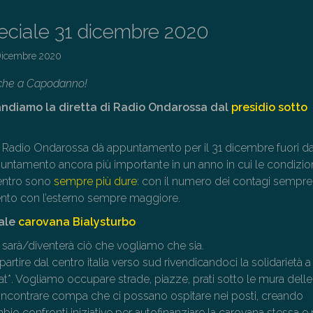
peciale 31 dicembre 2020
Dicembre 2020
che a Capodanno!
andiamo la diretta di Radio Ondarossa dal
presidio sotto
Radio Ondarossa dà appuntamento per il 31 dicembre fuori d
untamento ancora più importante in un anno in cui le condizion
dentro sono
sempre più dure
: con il numero dei contagi sempre
ento con l’esterno sempre maggiore.
iale
carovana Bialysturbo
sarà/diventerà ciò che vogliamo che sia.
 partire dal centro italia verso sud rivendicandoci la solidarietà a 
t*. Vogliamo occupare strade, piazze, prati sotto le mura delle
a incontrare compa che ci possano ospitare nei posti, creando
io confronti iniziative per autofinanziare la carovana stessa e