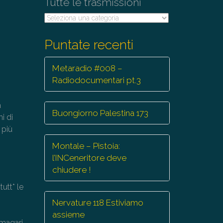
Tutte le trasmissioni
Tutte
le
trasmissioni
Puntate recenti
Metaradio #008 –
Radiodocumentari pt.3
a
Buongiorno Palestina 173
i di
 più
Montale – Pistoia:
l’INCeneritore deve
chiudere !
tutt* le
Nervature 118 Estiviamo
assieme
 magari