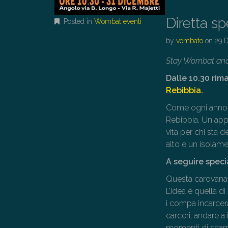
Diretta s
Posted in
Wombat eventi
by
vombato
on
29 
Stay Wombat an
Dalle 10.30 rim
Rebibbia.
Come ogni anno 
Rebibbia. Un app
vita per chi sta 
alto e un isolam
A seguire spec
Questa carovana 
L’idea è quella di
i compa incarcera
carceri, andare 
momenti di scamb