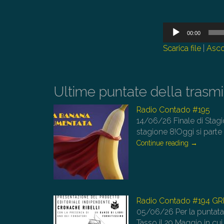
Audio
00:00
Player
Scarica file
|
Asco
Ultime puntate della trasm
Radio Contado #195
14/06/26
Finale di Stagi
stagione 8!Oggi si parte
Continue reading
→
Radio Contado #194 G
05/06/26
Per la puntata
Tasso il 29 Maggio in c