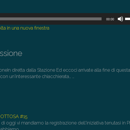
U
00:00
i
lta in una nuova finestra
tas
fr
su
issione
pe
au
o
oneIn diretta dalla Stazione Ed eccoci arrivate alla fine di quest
di
 con un'interessante chiacchierata…
…
il
vo
RIOTTOSA #15
 di oggi vi mandiamo la registrazione dell'iniziativa tenutasi in 
ui abbiamo…
…