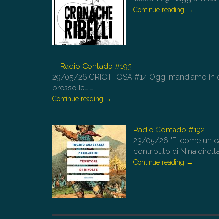
Continue reading
→
Radio Contado #193
29/05/26
GRIOTTOSA #14 Oggi mandiamo in onda
presso la…
…
Continue reading
→
Radio Contado #192
23/05/26
"E' come un c
contributo di Nina diret
Continue reading
→