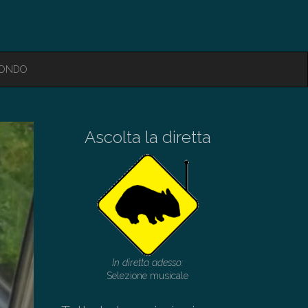
MONDO
Ascolta la diretta
In diretta adesso:
Selezione musicale