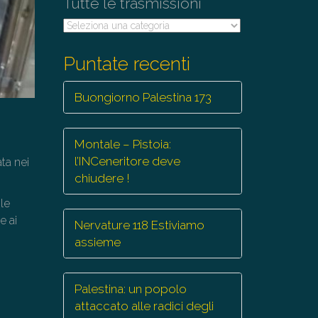
Tutte le trasmissioni
Tutte
le
trasmissioni
Puntate recenti
Buongiorno Palestina 173
Montale – Pistoia:
l’INCeneritore deve
ta nei
chiudere !
 le
e ai
Nervature 118 Estiviamo
assieme
Palestina: un popolo
attaccato alle radici degli