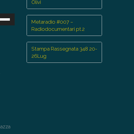
Olivi
sa
Metaradio #007 –
Radiodocumentari pt.2
ti
eccia
/giù
Stampa Rassegnata 348 20-
r
26Lug
mentare
a
minuire
lume.
Piazza