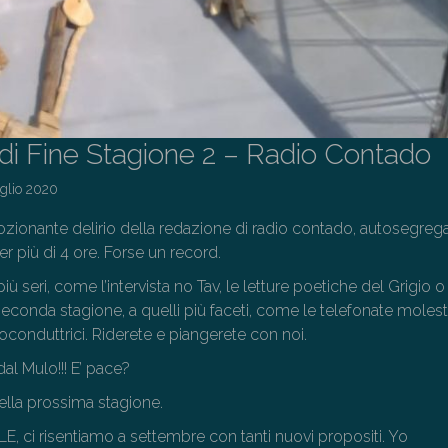
 di Fine Stagione 2 – Radio Contado
uglio 2020
ionante delirio della redazione di radio contado, autosegrega
er più di 4 ore. Forse un record.
ù seri, come l’intervista no Tav, le letture poetiche del Grigio o
 seconda stagione, a quelli più faceti, come le telefonate molest
conduttrici. Riderete e piangerete con noi.
dal Mulo!!! E’ pace?
lla prossima stagione.
, ci risentiamo a settembre con tanti nuovi propositi. Yo