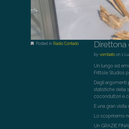
Direttona
Posted in
Radio Contado
by
vombato
on
1 L
Un lungo ed emoz
Frittole Studios p
Dagli argomenti pi
statistiche della
coconduttori e co
E una gran visita 
Lo scopriremo ne
Un GRAZIE FINALE