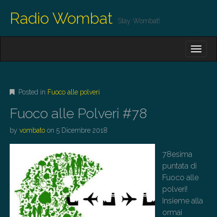
Radio Wombat
Stay Wombat!
M
S
K
A
I
I
P
T
N
O
Posted in
Fuoco alle polveri
M
C
O
E
Fuoco alle Polveri #78
N
N
T
by
vombato
on
5 Dicembre 2018
E
U
N
T
78esima
puntata di
Fuoco alle
polveri!
Insieme alla
ormai