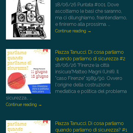
18/06/26
Puntata #001. Dove
ascoltiamo le basi che saranno,
ma ci dilunghiamo, fraintendiamo,
e finiremo alla prossima.
…
Continue reading
→
Piazza Tanucci. Di cosa parliamo
quando parliamo di sicurezza #2
18/06/26
"Firenze la città
insicura"Matteo Magni (Unifi). Il
"caso Firenze" 1989/90. Ovvero
l'origine della costruzione
mediatica e politica del problema
sicurezza…
…
Continue reading
→
Piazza Tanucci. Di cosa parliamo
quando parliamo di sicurezza? #1