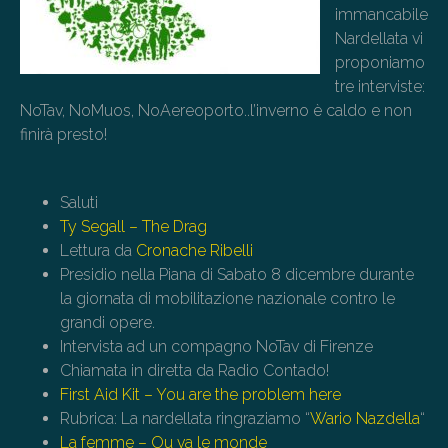
immancabile
Nardellata vi
proponiamo
tre interviste:
NoTav, NoMuos, NoAereoporto..l’inverno è caldo e non
finirà presto!
Saluti
Ty Segall – The Drag
Lettura da
Cronache Ribelli
Presidio nella Piana di Sabato 8 dicembre durante
la giornata di mobilitazione nazionale contro le
grandi opere.
Intervista ad un compagno NoTav di Firenze
Chiamata in diretta da Radio Contado!
First Aid Kit – You are the problem here
Rubrica: La nardellata ringraziamo “
Wario Nazdella
“
La femme – Ou va le monde