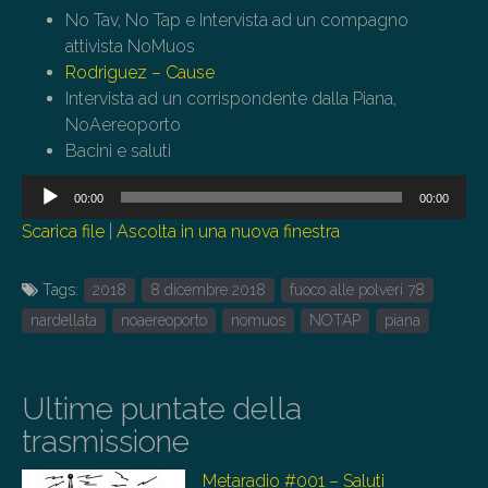
No Tav, No Tap e Intervista ad un compagno
attivista NoMuos
Rodriguez – Cause
Intervista ad un corrispondente dalla Piana,
NoAereoporto
Bacini e saluti
Audio
00:00
00:00
Player
Scarica file
|
Ascolta in una nuova finestra
Tags:
2018
8 dicembre 2018
fuoco alle polveri 78
nardellata
noaereoporto
nomuos
NOTAP
piana
Ultime puntate della
trasmissione
Metaradio #001 – Saluti