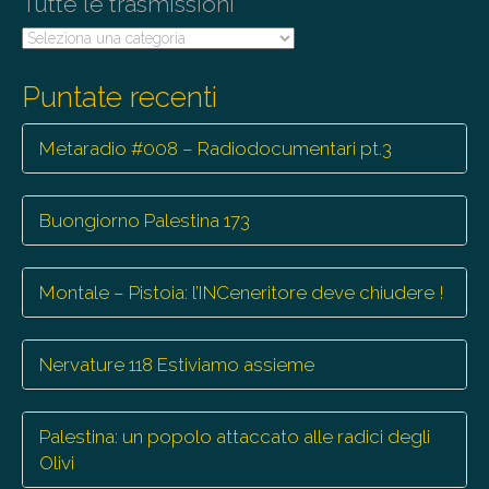
Tutte le trasmissioni
n
Tutte
le
trasmissioni
Puntate recenti
Metaradio #008 – Radiodocumentari pt.3
Buongiorno Palestina 173
Montale – Pistoia: l’INCeneritore deve chiudere !
Nervature 118 Estiviamo assieme
Palestina: un popolo attaccato alle radici degli
Olivi