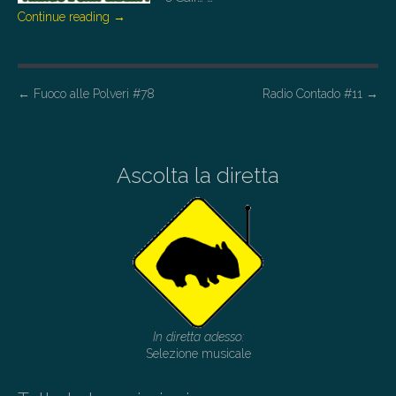
Continue reading
→
P
←
Fuoco alle Polveri #78
Radio Contado #11
→
o
s
t
Ascolta la diretta
n
a
v
i
g
a
In diretta adesso:
t
Selezione musicale
i
o