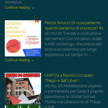
sicurezza…
…
Continue reading
→
Piazza Tanucci. Di cosa parliamo
quando parliamo di sicurezza? #1
18/06/26
"Decreti e costruzione
del nemico".Con Vincenzo Scalia
(Unifi), sociologo, che unisce alla
ricerca accademica una lunga
esperienza sul campo in…
…
Continue reading
→
UniFi D4 a Novoli Occupato:
Thiago e Saif Liberi !
06/05/26
Mobilitazione urgente
e permanente per Gaza, il popolo
palestinese, la Global Sumud
Flotilla e la Liberazione di Thiago
e Saif…
…