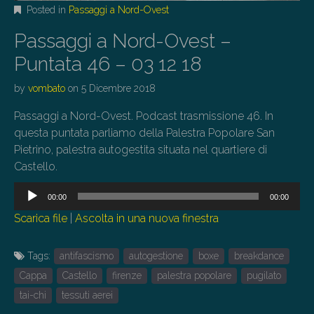
Posted in
Passaggi a Nord-Ovest
Passaggi a Nord-Ovest –
Puntata 46 – 03 12 18
by
vombato
on
5 Dicembre 2018
Passaggi a Nord-Ovest. Podcast trasmissione 46. In
questa puntata parliamo della Palestra Popolare San
Pietrino, palestra autogestita situata nel quartiere di
Castello.
Audio
00:00
00:00
Player
Scarica file
|
Ascolta in una nuova finestra
Tags:
antifascismo
autogestione
boxe
breakdance
Cappa
Castello
firenze
palestra popolare
pugilato
tai-chi
tessuti aerei