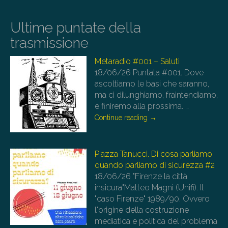
Ultime puntate della
trasmissione
Metaradio #001 – Saluti
18/06/26
Puntata #001. Dove
ascoltiamo le basi che saranno,
ma ci dilunghiamo, fraintendiamo,
e finiremo alla prossima.
…
Continue reading
→
Piazza Tanucci. Di cosa parliamo
quando parliamo di sicurezza #2
18/06/26
"Firenze la città
insicura"Matteo Magni (Unifi). Il
"caso Firenze" 1989/90. Ovvero
l'origine della costruzione
mediatica e politica del problema