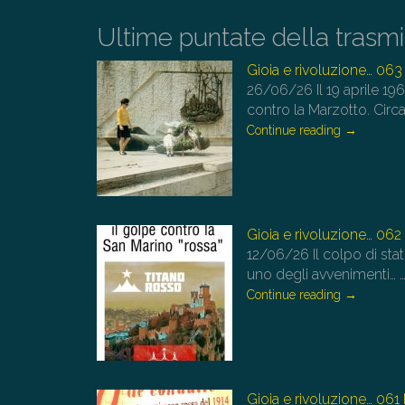
Ultime puntate della trasm
Gioia e rivoluzione… 06
26/06/26
Il 19 aprile 1
contro la Marzotto. Circ
Continue reading
→
Gioia e rivoluzione… 062
12/06/26
Il colpo di st
uno degli avvenimenti…
Continue reading
→
Gioia e rivoluzione… 06