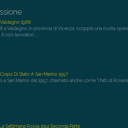
di
il
issione
vo
3 Valdagno 1968
968 a Valdagno, in provincia di Vicenza, scoppiò una rivolta opera
a 6.000 lavoratori…
…
 Colpo Di Stato A San Marino 1957
ato a San Marino del 1957, chiamato anche come "I fatti di Rovere
…
1 La Settimana Rossa 1914 Seconda Parte