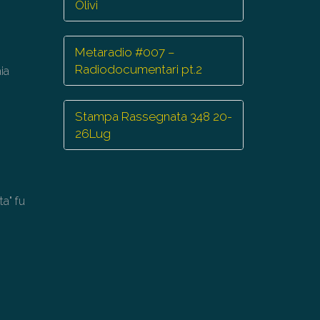
minuire
Olivi
lume.
Metaradio #007 –
Radiodocumentari pt.2
ia
Stampa Rassegnata 348 20-
26Lug
ta" fu