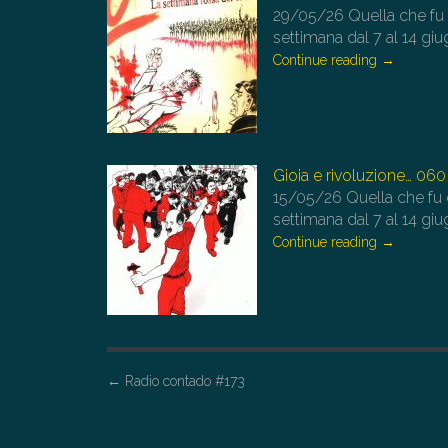
29/05/26
Quella che fu
settimana dal 7 al 14 giu
Continue reading
→
Gioia e rivoluzione… 060
15/05/26
Quella che fu
settimana dal 7 al 14 giu
Continue reading
→
P
←
Radio contado #173
o
s