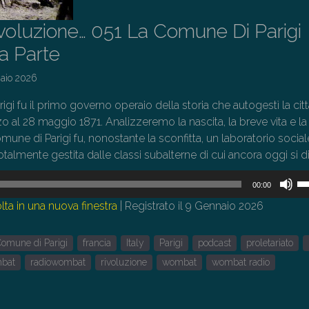
ivoluzione… 051 La Comune Di Parigi
a Parte
aio 2026
gi fu il primo governo operaio della storia che autogestì la citt
zo al 28 maggio 1871. Analizzeremo la nascita, la breve vita e la
omune di Parigi fu, nonostante la sconfitta, un laboratorio social
otalmente gestita dalle classi subalterne di cui ancora oggi si d
U
00:00
i
lta in una nuova finestra
|
Registrato il 9 Gennaio 2026
tas
fr
omune di Parigi
francia
Italy
Parigi
podcast
proletariato
su
pe
mbat
radiowombat
rivoluzione
wombat
wombat radio
au
o