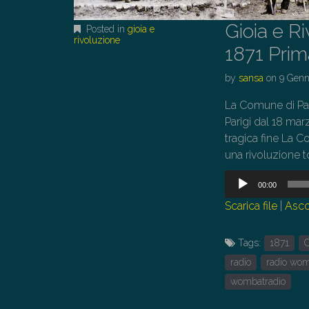
Gioia e R
Posted in
gioia e
rivoluzione
1871 Prim
by
sansa
on
9 Genn
La Comune di Pari
Parigi dal 18 mar
tragica fine La C
una rivoluzione t
Audio
00:00
Player
Scarica file
|
Asco
Tags:
1871
C
radio
radio wo
wombatradio