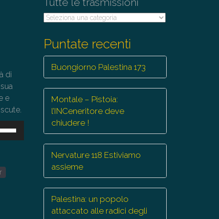
Tutte le trasmissioni
Tutte
le
trasmissioni
Puntate recenti
Buongiorno Palestina 173
à di
 sua
e e
Montale – Pistoia:
iscute.
l’INCeneritore deve
chiudere !
sa
ti
Nervature 118 Estiviamo
eccia
assieme
r
/giù
r
mentare
Palestina: un popolo
attaccato alle radici degli