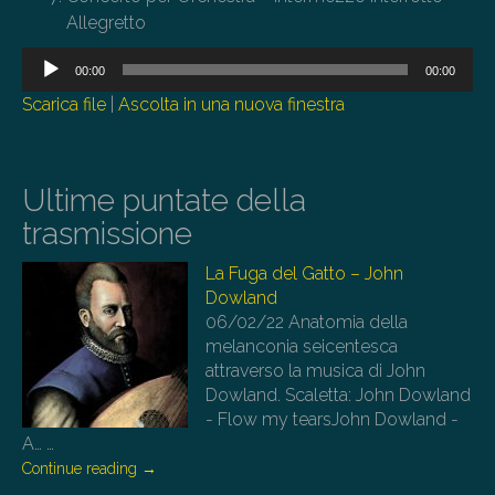
Allegretto
Audio
00:00
00:00
Player
Scarica file
|
Ascolta in una nuova finestra
Ultime puntate della
trasmissione
La Fuga del Gatto – John
Dowland
06/02/22
Anatomia della
melanconia seicentesca
attraverso la musica di John
Dowland. Scaletta: John Dowland
- Flow my tearsJohn Dowland -
A…
…
Continue reading
→