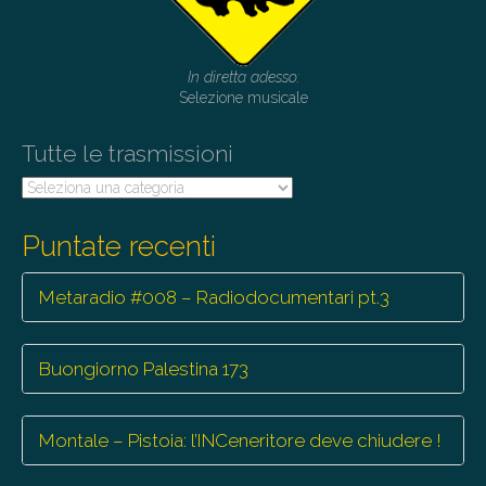
g
a
t
In diretta adesso:
i
Selezione musicale
o
Tutte le trasmissioni
n
Tutte
le
trasmissioni
Puntate recenti
Metaradio #008 – Radiodocumentari pt.3
Buongiorno Palestina 173
Montale – Pistoia: l’INCeneritore deve chiudere !