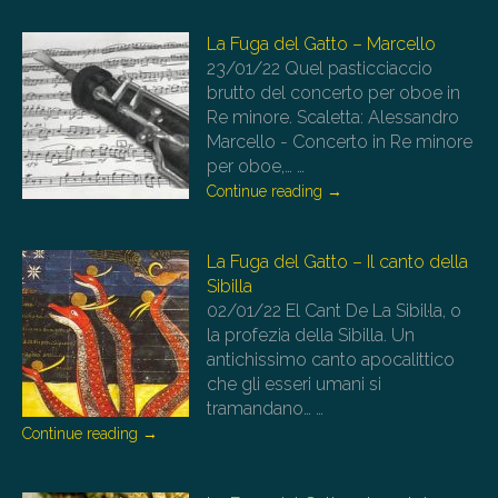
La Fuga del Gatto – Marcello
23/01/22
Quel pasticciaccio
brutto del concerto per oboe in
Re minore. Scaletta: Alessandro
Marcello - Concerto in Re minore
per oboe,…
…
Continue reading
→
La Fuga del Gatto – Il canto della
Sibilla
02/01/22
El Cant De La Sibil·la, o
la profezia della Sibilla. Un
antichissimo canto apocalittico
che gli esseri umani si
tramandano…
…
Continue reading
→