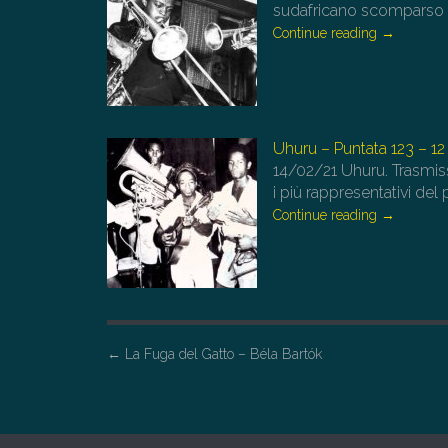
sudafricano scomparso i
Continue reading
→
Uhuru – Puntata 123 – 12
14/02/21
Uhuru. Trasmiss
i più rappresentativi de
Continue reading
→
P
←
La Fuga del Gatto – Béla Bartók
o
s
t