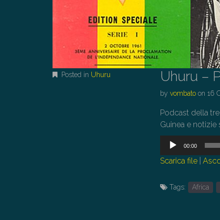
Uhuru – P
Posted in
Uhuru
by
vombato
on
16 
Podcast della tr
Guinea e notizie s
Audio
00:00
Player
Scarica file
|
Asco
Tags:
Africa