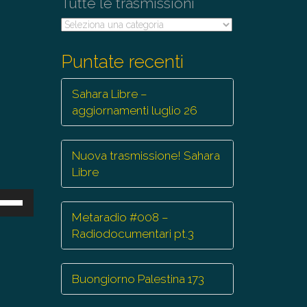
Tutte le trasmissioni
Tutte
le
trasmissioni
Puntate recenti
Sahara Libre –
aggiornamenti luglio 26
Nuova trasmissione! Sahara
Libre
sa
Metaradio #008 –
ti
Radiodocumentari pt.3
eccia
/giù
Buongiorno Palestina 173
r
mentare