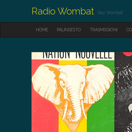
Radio Wombat
Stay Wombat!
M
S
HOME
PALINSESTO
TRASMISSIONI
CO
K
A
I
I
P
T
N
O
M
C
O
E
N
N
T
E
U
N
T