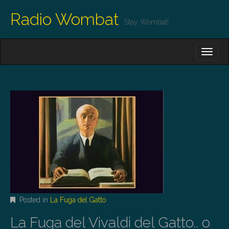
Radio Wombat
Stay Wombat!
M
S
K
A
I
I
P
T
N
O
M
C
O
E
N
N
T
E
U
N
T
Posted in
La Fuga del Gatto
La Fuga del Vivaldi del Gatto.. o