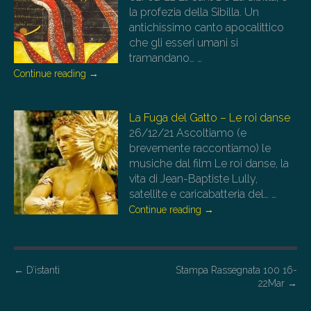
la profezia della Sibilla. Un
antichissimo canto apocalittico
che gli esseri umani si
tramandano…
…
Continue reading
→
La Fuga del Gatto – Le roi danse
26/12/21
Ascoltiamo (e
brevemente raccontiamo) le
musiche dal film Le roi danse, la
vita di Jean-Baptiste Lully,
satellite e caricabatteria del…
…
Continue reading
→
P
←
D’istanti
Stampa Rassegnata 100 16-
22Mar
→
o