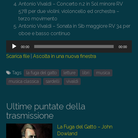
Antonio Vivaldi –
Concerto n.2 in Sol minore RV
578 per due violini, violoncello ed orchestra –
terzo movimento
Antonio Vivaldi – Sonata in Sib maggiore RV 34 per
oboe e basso continuo
Audio
00:00
00:00
Player
Scarica file
|
Ascolta in una nuova finestra
Tags:
la fuga del gatto
letture
libri
musica
musica classica
sardelli
vivaldi
Ultime puntate della
trasmissione
La Fuga del Gatto – John
Dowland