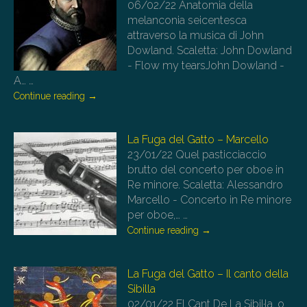
06/02/22
Anatomia della
melanconia seicentesca
attraverso la musica di John
Dowland. Scaletta: John Dowland
- Flow my tearsJohn Dowland -
A…
…
Continue reading
→
La Fuga del Gatto – Marcello
23/01/22
Quel pasticciaccio
brutto del concerto per oboe in
Re minore. Scaletta: Alessandro
Marcello - Concerto in Re minore
per oboe,…
…
Continue reading
→
La Fuga del Gatto – Il canto della
Sibilla
02/01/22
El Cant De La Sibil·la, o