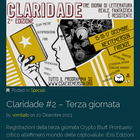
Posted in
Speciali
Claridade #2 – Terza giornata
by
vombato
on
20 Dicembre 2023
Registrazioni della terza giornata Crypto Bluff. Prontuario
critico all’effimero mondo delle criptovalute. (Eris Edizioni