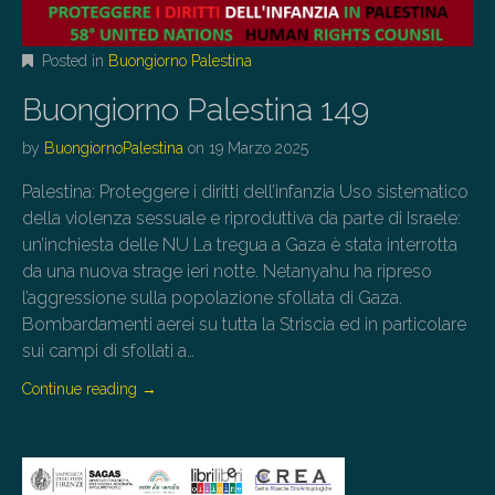
Posted in
Buongiorno Palestina
Buongiorno Palestina 149
by
BuongiornoPalestina
on
19 Marzo 2025
Palestina: Proteggere i diritti dell’infanzia Uso sistematico
della violenza sessuale e riproduttiva da parte di Israele:
un’inchiesta delle NU La tregua a Gaza è stata interrotta
da una nuova strage ieri notte. Netanyahu ha ripreso
l’aggressione sulla popolazione sfollata di Gaza.
Bombardamenti aerei su tutta la Striscia ed in particolare
sui campi di sfollati a…
Continue reading
→