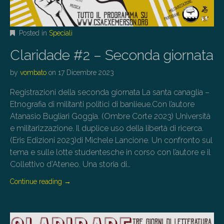
Posted in
Speciali
Claridade #2 – Seconda giornata
by
vombato
on
17 Dicembre 2023
Registrazioni della seconda giornata La santa canaglia –
Etnografia di militanti politici di banlieue.Con l’autore
Atanasio Bugliari Goggia. (Ombre Corte 2023) Università
e militarizzazione. Il duplice uso della libertà di ricerca.
(Eris Edizioni 2023)di Michele Lancione. Un confronto sul
tema e sulle lotte studentesche in corso con l’autore e il
Collettivo d’Ateneo. Una storia di…
Continue reading
→