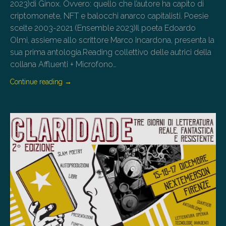
2023)di Ginox. Ovvero: quello che l’autore ha capito di
criptomonete, NFT e balocchi anarco capitalisti. Poesie
scelte 2003-2021 (Ensemble 2023)Il poeta Edoardo
Olmi, assieme allo scrittore Marco Incardona, presenta la
sua prima antologia.Reading collettivo delle autrici della
collana Affluenti + Microfono…
Continue reading
→