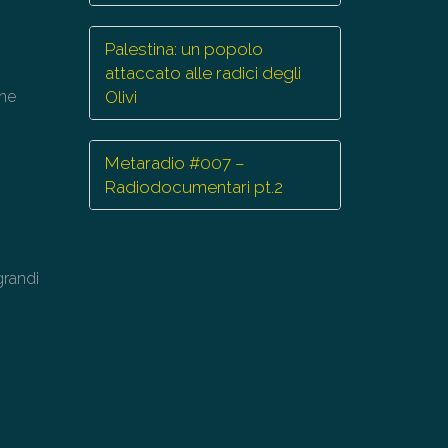
mentare
Palestina: un popolo
minuire
attaccato alle radici degli
che
Olivi
lume.
Metaradio #007 –
Radiodocumentari pt.2
grandi