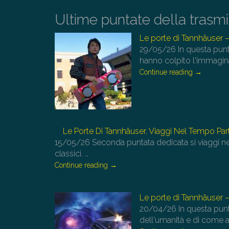
Ultime puntate della trasm
Le porte di Tannhäuser –
29/05/26
In questa punt
hanno colpito l'immagina
Continue reading
→
Le Porte Di Tannhäuser. Viaggi Nel Tempo Par
15/05/26
Seconda puntata dedicata si viaggi n
classici.
…
Continue reading
→
Le porte di Tannhäuser –
20/04/26
In questa pun
dell'umanità e di come a