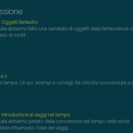
au
issione
o
di
 Oggetti fantastici
il
ata abbiamo fatto una carrellata di oggetti della fantascienza 
vo
rio di molti!
…
te 2
el tempo. Un po' esempi e consigli, tra chicche sconosciute e 
 Introduzione ai viaggi nel tempo
tata abbiamo parlato della concezione del tempo nella storia
bbia influenzato l'idea dei viaggi…
…