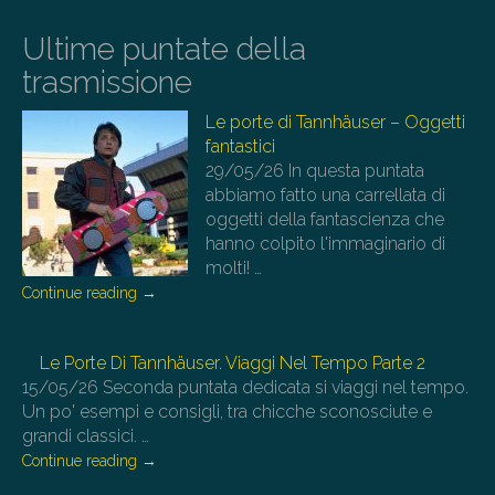
Ultime puntate della
trasmissione
Le porte di Tannhäuser – Oggetti
fantastici
29/05/26
In questa puntata
abbiamo fatto una carrellata di
oggetti della fantascienza che
hanno colpito l'immaginario di
molti!
…
Continue reading
→
Le Porte Di Tannhäuser. Viaggi Nel Tempo Parte 2
15/05/26
Seconda puntata dedicata si viaggi nel tempo.
Un po' esempi e consigli, tra chicche sconosciute e
grandi classici.
…
Continue reading
→