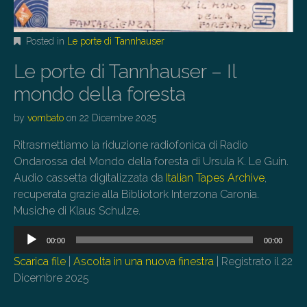
Posted in
Le porte di Tannhauser
Le porte di Tannhauser – Il
mondo della foresta
by
vombato
on
22 Dicembre 2025
Ritrasmettiamo la riduzione radiofonica di Radio
Ondarossa del Mondo della foresta di Ursula K. Le Guin.
Audio cassetta digitalizzata da
Italian Tapes Archive
,
recuperata grazie alla Bibliotork Interzona Caronia.
Musiche di Klaus Schulze.
Audio
00:00
00:00
Player
Scarica file
|
Ascolta in una nuova finestra
|
Registrato il 22
Dicembre 2025